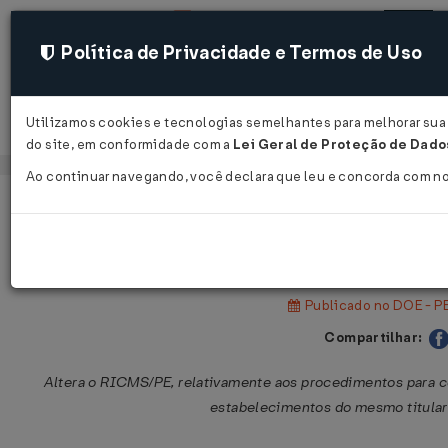
Política de Privacidade e Termos de Uso
Utilizamos cookies e tecnologias semelhantes para melhorar sua e
Acessar
do site, em conformidade com a
Lei Geral de Proteção de Dados
Ao continuar navegando, você declara que leu e concorda com n
Página Inicial
Legislações
Legislação Estadual - Pernambuc
Decreto Nº 60806 DE 04/06/2026
Publicado no DOE - PE
Compartilhar:
Altera o RICMS/PE, relativamente aos procedimentos para 
estabelecimentos do mesmo titular 