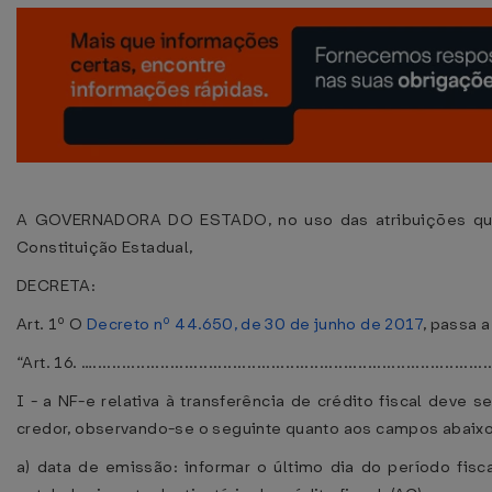
A GOVERNADORA DO ESTADO, no uso das atribuições que l
Constituição Estadual,
DECRETA:
Art. 1º O
Decreto nº 44.650, de 30 de junho de 2017
, passa 
“Art. 16. ….....................................................................................
I - a NF-e relativa à transferência de crédito fiscal deve
credor, observando-se o seguinte quanto aos campos abaix
a) data de emissão: informar o último dia do período fis