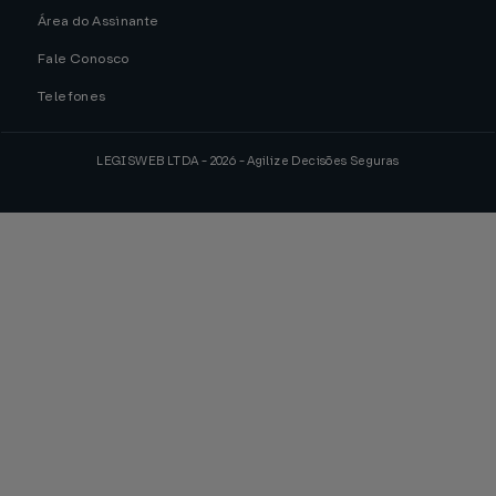
Área do Assinante
Fale Conosco
Telefones
LEGISWEB LTDA - 2026 - Agilize Decisões Seguras