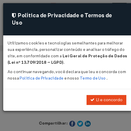
Política de Privacidade e Termos de
Uso
Acessar
Utilizamos cookies e tecnologias semelhantes para melhorar
sua experiência, personalizar conteúdo e analisar o tráfego do
site, em conformidade com a
Lei Geral de Proteção de Dados
Página Inicial
Legislações
Legislação Estadual - Pará
(Lei nº 13.709/2018 – LGPD)
.
Ao continuar navegando, você declara que leu e concorda com
Voltar
nossa
Política de Privacidade
e nosso
Termo de Uso
.
Solução de Consulta Nº 5 DE
03/04/2025
Li e concordo
Compartilhar: