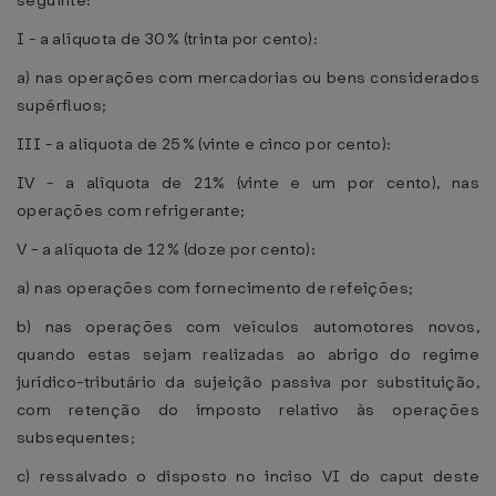
seguinte:
I - a alíquota de 30% (trinta por cento):
a) nas operações com mercadorias ou bens considerados
supérfluos;
III - a alíquota de 25% (vinte e cinco por cento):
IV - a alíquota de 21% (vinte e um por cento), nas
operações com refrigerante;
V - a alíquota de 12% (doze por cento):
a) nas operações com fornecimento de refeições;
b) nas operações com veículos automotores novos,
quando estas sejam realizadas ao abrigo do regime
jurídico-tributário da sujeição passiva por substituição,
com retenção do imposto relativo às operações
subsequentes;
c) ressalvado o disposto no inciso VI do caput deste