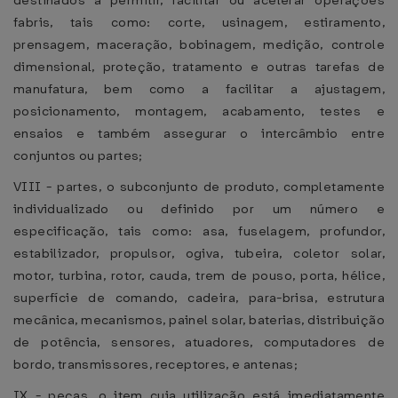
destinados a permitir, facilitar ou acelerar operações
fabris, tais como: corte, usinagem, estiramento,
prensagem, maceração, bobinagem, medição, controle
dimensional, proteção, tratamento e outras tarefas de
manufatura, bem como a facilitar a ajustagem,
posicionamento, montagem, acabamento, testes e
ensaios e também assegurar o intercâmbio entre
conjuntos ou partes;
VIII - partes, o subconjunto de produto, completamente
individualizado ou definido por um número e
especificação, tais como: asa, fuselagem, profundor,
estabilizador, propulsor, ogiva, tubeira, coletor solar,
motor, turbina, rotor, cauda, trem de pouso, porta, hélice,
superfície de comando, cadeira, para-brisa, estrutura
mecânica, mecanismos, painel solar, baterias, distribuição
de potência, sensores, atuadores, computadores de
bordo, transmissores, receptores, e antenas;
IX - peças, o item cuja utilização está imediatamente