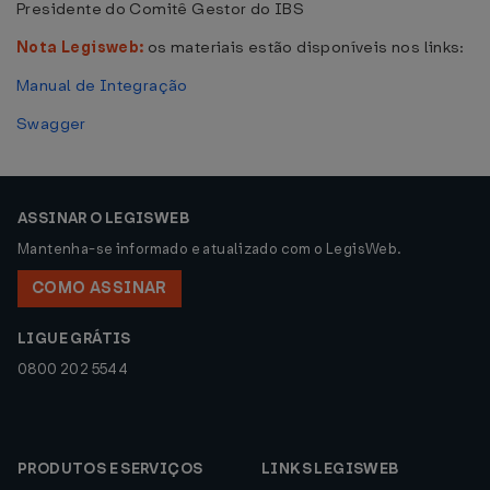
Presidente do Comitê Gestor do IBS
Nota Legisweb:
os materiais estão disponíveis nos links:
Manual de Integração
Swagger
ASSINAR O LEGISWEB
Mantenha-se informado e atualizado com o LegisWeb.
COMO ASSINAR
LIGUE GRÁTIS
0800 202 5544
PRODUTOS E SERVIÇOS
LINKS LEGISWEB