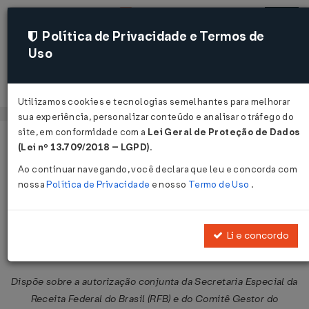
Política de Privacidade e Termos de
Uso
Acessar
Utilizamos cookies e tecnologias semelhantes para melhorar
sua experiência, personalizar conteúdo e analisar o tráfego do
site, em conformidade com a
Lei Geral de Proteção de Dados
Página Inicial
Legislações
Legislação Federal
Voltar
(Lei nº 13.709/2018 – LGPD)
.
Ao continuar navegando, você declara que leu e concorda com
Ato Conjunto RFB/CGIBS Nº 2 DE
nossa
Política de Privacidade
e nosso
Termo de Uso
.
27/05/2026
Publicado no DOU em 3 jun 2026
Li e concordo
Compartilhar:
Dispõe sobre a autorização conjunta da Secretaria Especial da
Receita Federal do Brasil (RFB) e do Comitê Gestor do