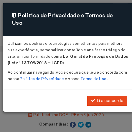
Política de Privacidade e Termos de
Uso
Acessar
Utilizamos cookies e tecnologias semelhantes para melhorar
sua experiência, personalizar conteúdo e analisar o tráfego do
site, em conformidade com a
Lei Geral de Proteção de Dados
Página Inicial
Legislações
Legislação Estadual - Paraíba
(Lei nº 13.709/2018 – LGPD)
.
Ao continuar navegando, você declara que leu e concorda com
Voltar
nossa
Política de Privacidade
e nosso
Termo de Uso
.
Instrução Normativa IN Nº 3 DE
28/05/2026
Li e concordo
Publicado no DOE - PB em 3 jun 2026
Compartilhar: