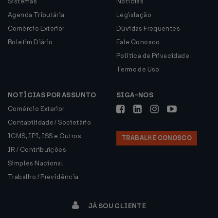
Sistemas
Notícias
Agenda Tributária
Legislação
Comércio Exterior
Dúvidas Frequentes
Boletim Diário
Fale Conosco
Política de Privacidade
Termo de Uso
NOTÍCIAS POR ASSUNTO
SIGA-NOS
Comércio Exterior
Contabilidade / Societário
ICMS, IPI, ISS e Outros
TRABALHE CONOSCO
IR / Contribuições
Simples Nacional
Trabalho / Previdência
JÁ SOU CLIENTE