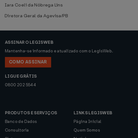
Iara Coeli da Nóbrega Lins
Diretora Geral da Agevisa/PB
ASSINAR O LEGISWEB
Mantenha-se informado e atualizado com o LegisWeb.
COMO ASSINAR
LIGUE GRÁTIS
0800 202 5544
PRODUTOS E SERVIÇOS
LINKS LEGISWEB
Banco de Dados
Página Inicial
Consultoria
Quem Somos