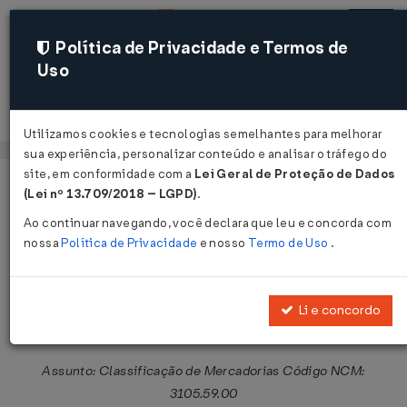
Política de Privacidade e Termos de
Uso
Acessar
Utilizamos cookies e tecnologias semelhantes para melhorar
sua experiência, personalizar conteúdo e analisar o tráfego do
site, em conformidade com a
Lei Geral de Proteção de Dados
Página Inicial
Legislações
Legislação Federal
Voltar
(Lei nº 13.709/2018 – LGPD)
.
Ao continuar navegando, você declara que leu e concorda com
Solução de Consulta COSIT Nº
nossa
Política de Privacidade
e nosso
Termo de Uso
.
98171 DE 29/05/2026
Publicado no DOU em 3 jun 2026
Li e concordo
Compartilhar:
Assunto: Classificação de Mercadorias Código NCM:
3105.59.00