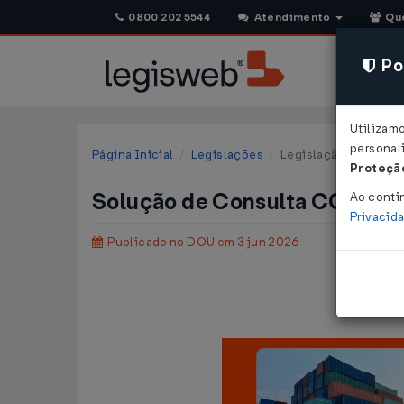
0800 202 5544
Atendimento
Qu
Pol
Utilizam
personali
Página Inicial
Legislações
Legislação Federal
Proteção
Solução de Consulta COSIT 
Ao conti
Privacid
Publicado no DOU em 3 jun 2026