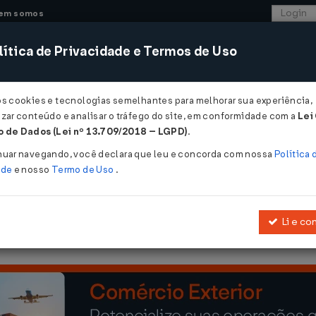
em somos
ítica de Privacidade e Termos de Uso
CONSULTORIA
SISTEMAS
COMÉRCIO EXTER
os cookies e tecnologias semelhantes para melhorar sua experiência,
zar conteúdo e analisar o tráfego do site, em conformidade com a
Lei
 de Dados (Lei nº 13.709/2018 – LGPD)
.
Nº 98166 DE 18/05/2026
nuar navegando, você declara que leu e concorda com nossa
Política 
ade
e nosso
Termo de Uso
.
Li e co
Assunto: Classificação de Mercadorias Código NCM 3919.10.90