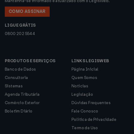
Mantenha-se informado e atualizado com o LegisWeb.
COMO ASSINAR
LIGUE GRÁTIS
0800 202 5544
PRODUTOS E SERVIÇOS
LINKS LEGISWEB
Banco de Dados
Página Inicial
Consultoria
Quem Somos
Sistemas
Notícias
Agenda Tributária
Legislação
Comércio Exterior
Dúvidas Frequentes
Boletim Diário
Fale Conosco
Política de Privacidade
Termo de Uso