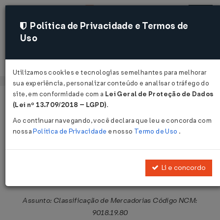
Política de Privacidade e Termos de
Uso
Acessar
Utilizamos cookies e tecnologias semelhantes para melhorar
sua experiência, personalizar conteúdo e analisar o tráfego do
site, em conformidade com a
Lei Geral de Proteção de Dados
Página Inicial
Legislações
Legislação Federal
Voltar
(Lei nº 13.709/2018 – LGPD)
.
Ao continuar navegando, você declara que leu e concorda com
Solução de Consulta COSIT Nº
nossa
Política de Privacidade
e nosso
Termo de Uso
.
98165 DE 15/05/2026
Publicado no DOU em 3 jun 2026
Li e concordo
Compartilhar:
Assunto: Classificação de Mercadorias Código NCM:
9018.19.80