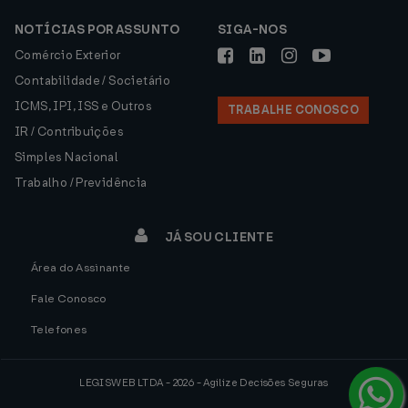
NOTÍCIAS POR ASSUNTO
SIGA-NOS
Comércio Exterior
Contabilidade / Societário
ICMS, IPI, ISS e Outros
TRABALHE CONOSCO
IR / Contribuições
Simples Nacional
Trabalho / Previdência
JÁ SOU CLIENTE
Área do Assinante
Fale Conosco
Telefones
LEGISWEB LTDA - 2026 - Agilize Decisões Seguras