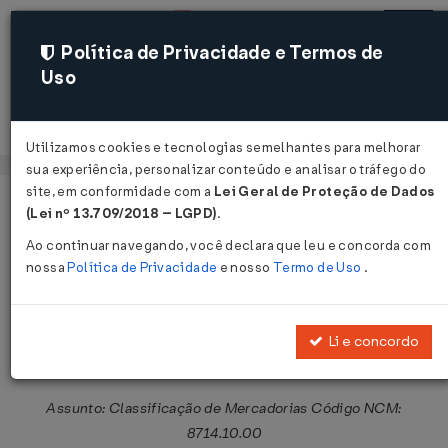
Política de Privacidade e Termos de
Uso
Acessar
Utilizamos cookies e tecnologias semelhantes para melhorar
sua experiência, personalizar conteúdo e analisar o tráfego do
site, em conformidade com a
Lei Geral de Proteção de Dados
Página Inicial
Legislações
Legislação Federal
Voltar
(Lei nº 13.709/2018 – LGPD)
.
Ao continuar navegando, você declara que leu e concorda com
Solução de Consulta COSIT Nº
nossa
Política de Privacidade
e nosso
Termo de Uso
.
98163 DE 13/05/2026
Publicado no DOU em 3 jun 2026
Li e concordo
Compartilhar:
Assunto: Classificação de Mercadorias Código NCM:
8714.10.00