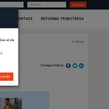
Acessar
IOR
PORTAIS
REFORMA TRIBUTÁRIA
 Geral de
Voltar
de
Compartilhar:
ncordo