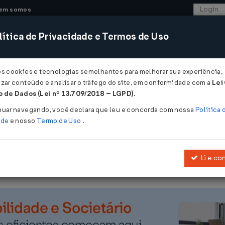
em somos
ítica de Privacidade e Termos de Uso
CONSULTORIA
SISTEMAS
COMÉRCIO EXTER
os cookies e tecnologias semelhantes para melhorar sua experiência,
zar conteúdo e analisar o tráfego do site, em conformidade com a
Lei
 de Dados (Lei nº 13.709/2018 – LGPD)
.
Nº 98162 DE 13/05/2026
nuar navegando, você declara que leu e concorda com nossa
Política 
ade
e nosso
Termo de Uso
.
Li e co
Assunto: Classificação de Mercadorias Código NCM: 8714.10.00