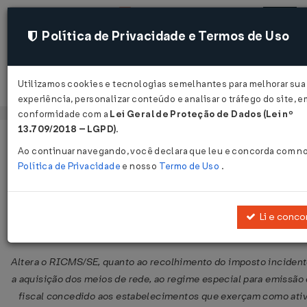
Política de Privacidade e Termos de Uso
Utilizamos cookies e tecnologias semelhantes para melhorar sua
Acessar
experiência, personalizar conteúdo e analisar o tráfego do site, e
conformidade com a
Lei Geral de Proteção de Dados (Lei nº
13.709/2018 – LGPD)
.
Página Inicial
Legislações
Legislação Estadual - Sergipe
Ao continuar navegando, você declara que leu e concorda com n
Política de Privacidade
e nosso
Termo de Uso
.
Decreto Nº 1474 DE 02/06/2026
Publicado no DOE - SE em 2 jun 2026
Li e conco
Compartilhar:
Altera o RICMS/SE, quanto ao recolhimento do imposto incident
a aquisição dos meios de rede, ao regime especial para emissão
fiscal concedido aos estabelecimentos que exerçam como ati