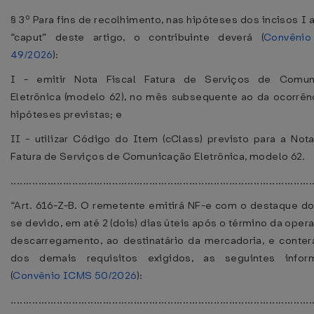
§ 3º Para fins de recolhimento, nas hipóteses dos incisos I 
“caput” deste artigo, o contribuinte deverá (
Convêni
49/2026
):
I - emitir Nota Fiscal Fatura de Serviços de Comun
Eletrônica (modelo 62), no mês subsequente ao da ocorrên
hipóteses previstas; e
II - utilizar Código do Item (cClass) previsto para a Nota
Fatura de Serviços de Comunicação Eletrônica, modelo 62.
................................................................................................
“Art. 616-Z-B. O remetente emitirá NF-e com o destaque d
se devido, em até 2 (dois) dias úteis após o término da oper
descarregamento, ao destinatário da mercadoria, e conter
dos demais requisitos exigidos, as seguintes infor
(
Convênio ICMS 50/2026
):
................................................................................................