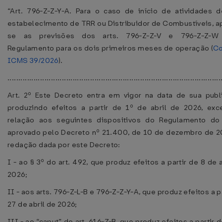
“Art. 796-Z-Z-Y-A. Para o caso de início de atividades 
estabelecimento de TRR ou Distribuidor de Combustíveis, a
se as previsões dos arts. 796-Z-Z-V e 796-Z-Z-W
Regulamento para os dois primeiros meses de operação (
Co
ICMS 39/2026
).
................................................................................................
Art. 2º Este Decreto entra em vigor na data de sua publ
produzindo efeitos a partir de 1º de abril de 2026, ex
relação aos seguintes dispositivos do Regulamento do
aprovado pelo Decreto nº 21.400, de 10 de dezembro de 2
redação dada por este Decreto:
I - ao § 3º do art. 492, que produz efeitos a partir de 8 de 
2026;
II - aos arts. 796-Z-L-B e 796-Z-Z-Y-A, que produz efeitos a p
27 de abril de 2026;
III - ao “caput” do art. 616-Z-B, que produz efeitos a partir 