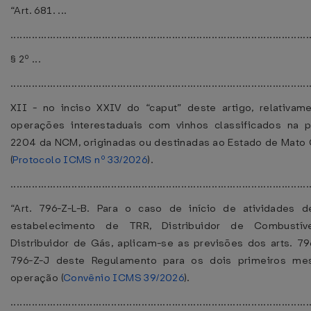
“Art. 681. ...
..................................................................................................
§ 2º ...
..................................................................................................
XII - no inciso XXIV do “caput” deste artigo, relativam
operações interestaduais com vinhos classificados na 
2204 da NCM, originadas ou destinadas ao Estado de Mato
(
Protocolo ICMS nº 33/2026
).
................................................................................................
“Art. 796-Z-L-B. Para o caso de início de atividades 
estabelecimento de TRR, Distribuidor de Combustív
Distribuidor de Gás, aplicam-se as previsões dos arts. 79
796-Z-J deste Regulamento para os dois primeiros me
operação (
Convênio ICMS 39/2026
).
................................................................................................