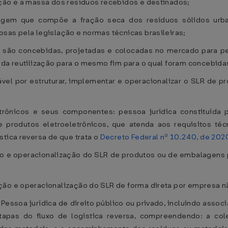
ação e a massa dos resíduos recebidos e destinados;
agem que compõe a fração seca dos resíduos sólidos urba
sas pela legislação e normas técnicas brasileiras;
 são concebidas, projetadas e colocadas no mercado para pe
 da reutilização para o mesmo fim para o qual foram concebida
sável por estruturar, implementar e operacionalizar o SLR 
trônicos e seus componentes: pessoa jurídica constituída
 produtos eletroeletrônicos, que atenda aos requisitos técn
stica reversa de que trata o
Decreto Federal nº 10.240, de 202
o e operacionalização do SLR de produtos ou de embalagens 
ção e operacionalização do SLR de forma direta por empresa n
 Pessoa jurídica de direito público ou privado, incluindo asso
tapas do fluxo de logística reversa, compreendendo: a col