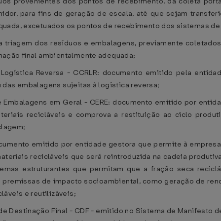
os provenientes dos pontos de recebimento, da coleta porta
idor, para fins de geração de escala, até que sejam transfe
quada, excetuados os pontos de recebimento dos sistemas de l
e a triagem dos resíduos e embalagens, previamente coletados
nação final ambientalmente adequada;
 Logística Reversa - CCRLR: documento emitido pela entidad
das embalagens sujeitas à logística reversa;
de Embalagens em Geral - CERE: documento emitido por entidad
teriais recicláveis e comprova a restituição ao ciclo produ
iclagem;
documento emitido por entidade gestora que permite à empres
materiais recicláveis que será reintroduzida na cadeia produt
temas estruturantes que permitam que a fração seca reciclá
m premissas de impacto socioambiental, como geração de ren
áveis e reutilizáveis;
de Destinação Final - CDF - emitido no Sistema de Manifesto d