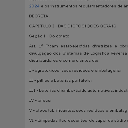
2024
e os instrumentos regulamentadores de âm
DECRETA:
CAPÍTULO I - DAS DISPOSIÇÕES GERAIS
Seção I - Do objeto
Art. 1º Ficam estabelecidas diretrizes e ob
divulgação dos Sistemas de Logística Reversa
distribuidores e comerciantes de:
I - agrotóxicos, seus resíduos e embalagens;
II - pilhas e baterias portáteis;
III - baterias chumbo-ácido automotivas, indust
IV - pneus;
V - óleos lubrificantes, seus resíduos e embalag
VI - lâmpadas fluorescentes, de vapor de sódio e