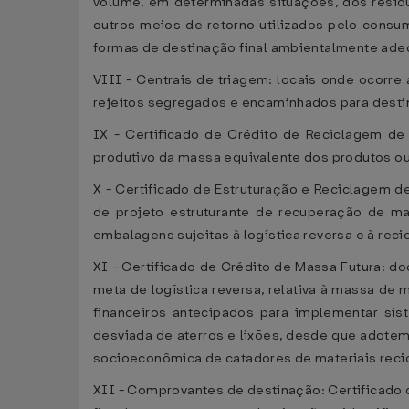
volume, em determinadas situações, dos resídu
outros meios de retorno utilizados pelo consum
formas de destinação final ambientalmente ade
VIII - Centrais de triagem: locais onde ocorr
rejeitos segregados e encaminhados para desti
IX - Certificado de Crédito de Reciclagem de
produtivo da massa equivalente dos produtos ou 
X - Certificado de Estruturação e Reciclagem 
de projeto estruturante de recuperação de ma
embalagens sujeitas à logística reversa e à rec
XI - Certificado de Crédito de Massa Futura: 
meta de logística reversa, relativa à massa de 
financeiros antecipados para implementar sis
desviada de aterros e lixões, desde que adote
socioeconômica de catadores de materiais recicl
XII - Comprovantes de destinação: Certificado 