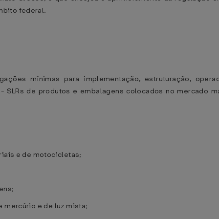
bito federal.
rigações mínimas para implementação, estruturação, opera
 - SLRs de produtos e embalagens colocados no mercado ma
riais e de motocicletas;
ens;
 mercúrio e de luz mista;