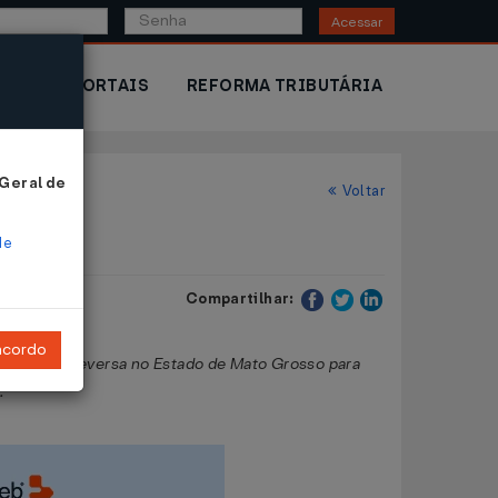
Acessar
IOR
PORTAIS
REFORMA TRIBUTÁRIA
 Geral de
Voltar
de
Compartilhar:
ncordo
logística reversa no Estado de Mato Grosso para
.