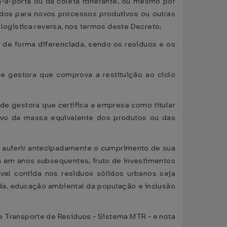
-a-porta ou da coleta itinerante, ou mesmo por
ridos para novos processos produtivos ou outras
ogística reversa, nos termos deste Decreto;
 de forma diferenciada, sendo os resíduos e os
e gestora que comprova a restituição ao ciclo
e gestora que certifica a empresa como titular
tivo da massa equivalente dos produtos ou das
a auferir antecipadamente o cumprimento de sua
iva em anos subsequentes, fruto de investimentos
vel contida nos resíduos sólidos urbanos seja
da, educação ambiental da população e inclusão
e Transporte de Resíduos - Sistema MTR - e nota