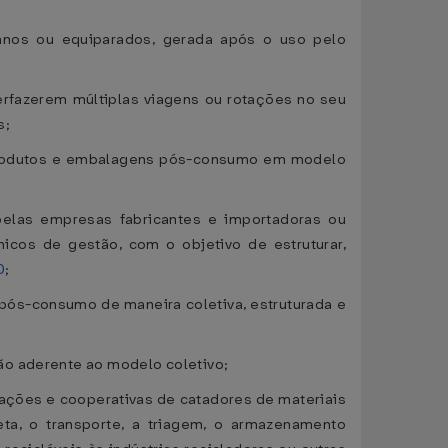
nos ou equiparados, gerada após o uso pelo
rfazerem múltiplas viagens ou rotações no seu
s;
de produtos e embalagens pós-consumo em modelo
 pelas empresas fabricantes e importadoras ou
icos de gestão, com o objetivo de estruturar,
0
;
pós-consumo de maneira coletiva, estruturada e
ão aderente ao modelo coletivo;
ciações e cooperativas de catadores de materiais
eta, o transporte, a triagem, o armazenamento