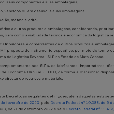
tico, seus componentes e suas embalagens;
o, vencidos ou em desuso, e suas embalagens;
elão, metais e vidro.
didos a outros produtos e embalagens, considerando, priorita
s, bem como a viabilidade técnica e econômica da logística re
s, distribuidores e comerciantes de outros produtos e embala
MT proposta de instrumento específico, por meio de termo d
ema de Logística Reversa - SLR no Estado de Mato Grosso.
omplementares aos SLRs, os fabricantes, importadores, dis
Economia Circular - TCEC, de forma a disciplinar disposit
xo circular de recursos e materiais.
este Decreto, as seguintes definições, além daquelas estabel
 de fevereiro de 2020
, pelo
Decreto Federal nº 10.388, de 5 d
.300, de 21 de dezembro 2022 e pelo
Decreto Federal nº 11.413,