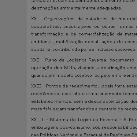
temporário, com ou sem beneficiamento físico d
destinações ambientalmente adequadas.
XX - Organizações de catadores de materiais
cooperativas, associações ou outras formas 
transformação e de comercialização de mater
ambiental, mobilização social, ações de cons
solidária, contribuindo para a inclusão socioe
XXI - Plano de Logística Reversa: documento
operação dos SLRs, visando a destinação amb
quando em modelo coletivo, ou pelo empreendi
XXII - Pontos de recebimento: locais intra est
recebimento, controle e armazenamento tempo
estabelecimentos, sem a descaracterização dos
materiais sejam transferidos a centrais de rece
XXIII - Sistema de Logística Reversa - SLR: s
embalagens pós-consumo, sob responsabilidade
nas Políticas Nacional e Estadual de Resíduos Só