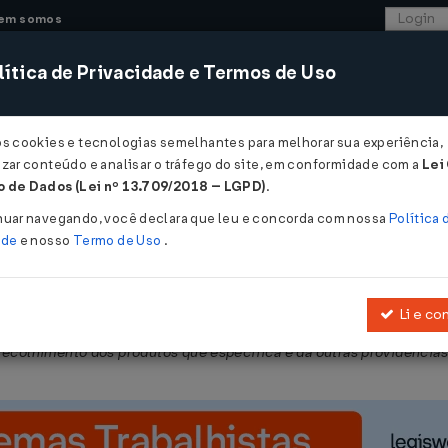
em somos
ítica de Privacidade e Termos de Uso
CONSULTORIA
SISTEMAS
COMÉRCIO EXTER
os cookies e tecnologias semelhantes para melhorar sua experiência,
zar conteúdo e analisar o tráfego do site, em conformidade com a
Lei
- Mato Grosso
 de Dados (Lei nº 13.709/2018 – LGPD)
.
026
nuar navegando, você declara que leu e concorda com nossa
Política 
ade
e nosso
Termo de Uso
.
Li e co
ce a obrigatoriedade da destinação adequada e a implementação da 
recolhimento dos produtos que especifica e dá outras providências