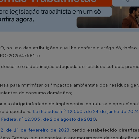
so das atribuições que lhe confere o artigo 66, inciso II
PRO-2025/47581, e
escarte e a destinação adequada de resíduos sólidos, promov
rsa para minimizar os impactos ambientais dos resíduos gera
enientes do consumo doméstico;
a obrigatoriedade de implementar, estruturar e operacionaliz
me disposto na
Lei Estadual nº 12.560 , de 24 de junho de 202
i Federal nº 12.305 , de 2 de agosto de 2010
;
12, de 1º de fevereiro de 2023
, tendo estabelecido diretriz
e Mato Grosso, o que ensejou o aprimoramento da regulação