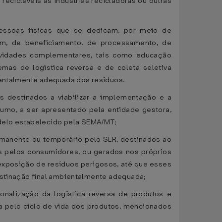
ecicláveis às indústrias recicladoras ou outras
 pessoas físicas que se dedicam, por meio de
gem, de beneficiamento, de processamento, de
tividades complementares, tais como educação
mas de logística reversa e de coleta seletiva
bientalmente adequada dos resíduos.
 destinados a viabilizar a implementação e a
mo, a ser apresentado pela entidade gestora,
delo estabelecido pela SEMA/MT;
ermanente ou temporário pelo SLR, destinados ao
 pelos consumidores, ou gerados nos próprios
exposição de resíduos perigosos, até que esses
destinação final ambientalmente adequada;
ionalização da logística reversa de produtos e
 pelo ciclo de vida dos produtos, mencionados