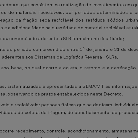
 duradouro, que consistem na realização de investimentos em qua
res de materiais recicláveis, por períodos determinados e p
ação da fração seca reciclável dos resíduos sólidos urba
is e a adicionalidade na quantidade de material reciclável atu
dor ou comerciante aderente a SLR formalmente instituído;
ente ao período compreendido entre 1º de janeiro e 31 de d
aderentes aos Sistemas de Logística Reversa - SLRs;
no-base, no qual ocorre a coleta, o retorno e a destinação
das, sistematizadas e apresentadas à SEMA/MT as informaçõe
ersa, observando os prazos estabelecidos neste Decreto.
záveis e recicláveis: pessoas físicas que se dedicam, individu
ividades de coleta, de triagem, de beneficiamento, de proce
 ocorre recebimento, controle, acondicionamento, armazenam