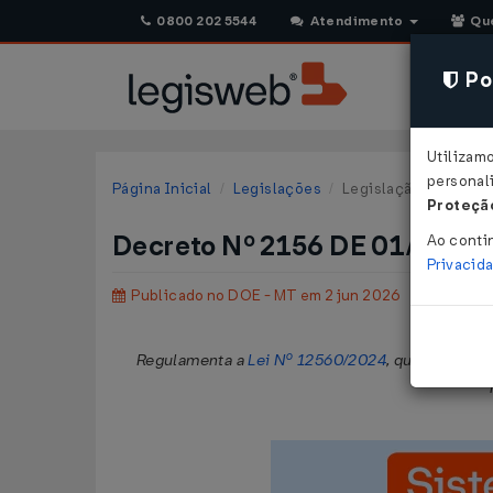
0800 202 5544
Atendimento
Qu
Pol
Utilizam
personali
Página Inicial
Legislações
Legislação Estadual 
Proteção
Decreto Nº 2156 DE 01/06/2
Ao conti
Privacid
Publicado no DOE - MT em 2 jun 2026
Regulamenta a
Lei Nº 12560/2024
, que estabele