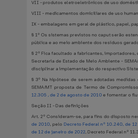
VII - produtos eletroeletrônicos de uso domés
VIII - medicamentos domiciliares de uso human
IX - embalagens em geral de plástico, papel, pap
§ 1º Os sistemas previstos no caput serão esten
pública e ao meio ambiente dos resíduos gerado
§ 2º Fica facultado a fabricantes, importadore
Secretaria de Estado de Meio Ambiente - SEMA/
disciplinar a implementação do respectivo Sist
§ 3º Na hipótese de serem adotadas medidas c
SEMA/MT proposta de Termo de Compromisso de 
12.305 , de 2 de agosto de 2010
e fomentar o flu
Seção II - Das definições
Art. 2º Consideram-se, para fins do disposto n
de 2010
, pelo
Decreto Federal nº 10.240, de 12
de 12 de janeiro de 2022
, Decreto Federal nº 11