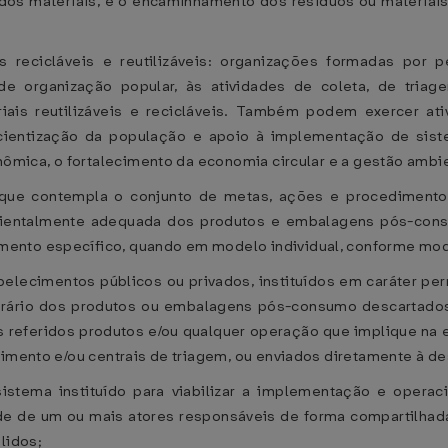
os materiais, e o encaminhamento dos resíduos ou materiais r
 recicláveis e reutilizáveis: organizações formadas por
de organização popular, às atividades de coleta, de tria
iais reutilizáveis e recicláveis. Também podem exercer a
cientização da população e apoio à implementação de siste
conômica, o fortalecimento da economia circular e a gestão am
 que contempla o conjunto de metas, ações e procedimentos
ientalmente adequada dos produtos e embalagens pós-consu
mento específico, quando em modelo individual, conforme mo
abelecimentos públicos ou privados, instituídos em caráter p
rário dos produtos ou embalagens pós-consumo descartados
 referidos produtos e/ou qualquer operação que implique na 
bimento e/ou centrais de triagem, ou enviados diretamente à 
istema instituído para viabilizar a implementação e operac
 de um ou mais atores responsáveis de forma compartilhada
lidos;