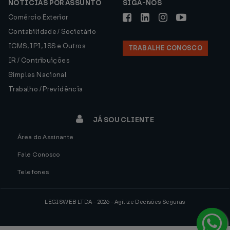
NOTÍCIAS POR ASSUNTO
SIGA-NOS
Comércio Exterior
Contabilidade / Societário
ICMS, IPI, ISS e Outros
TRABALHE CONOSCO
IR / Contribuições
Simples Nacional
Trabalho / Previdência
JÁ SOU CLIENTE
Área do Assinante
Fale Conosco
Telefones
LEGISWEB LTDA - 2026 - Agilize Decisões Seguras