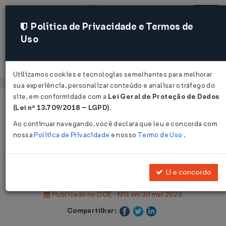
Política de Privacidade e Termos de
Uso
Acessar
Utilizamos cookies e tecnologias semelhantes para melhorar
sua experiência, personalizar conteúdo e analisar o tráfego do
site, em conformidade com a
Lei Geral de Proteção de Dados
Página Inicial
Legislações
(Lei nº 13.709/2018 – LGPD)
.
Legislação Estadual - Minas Gerais
Ao continuar navegando, você declara que leu e concorda com
nossa
Política de Privacidade
e nosso
Termo de Uso
.
Voltar
Decreto Nº 49243 DE 29/05/2026
Li e concordo
Publicado no DOE - MG em 30 mai 2026
Compartilhar: