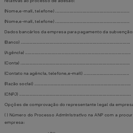
relativas ao processo de adesão:
(Nome,e-mail, telefone) .........................................................
(Nome,e-mail, telefone) .........................................................
Dados bancários da empresa para pagamento da subvenção
(Banco) ....................................................................................
(Agência) .................................................................................
(Conta) ....................................................................................
(Contato na agência, telefone,e-mail) ...................................
(Razão social) ..........................................................................
(CNPJ) ......................................................................................
Opções de comprovação do representante legal da empres
( ) Número do Processo Administrativo na ANP com a procur
empresa:
___________________________; ou