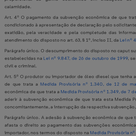
calamidade.
Art. 4º O pagamento da subvenção econômica de que trata
condicionado à apresentação de declaração pelo solicitante,
exatidão, pela veracidade e pela completude das informa
atendimento do disposto no art. 63, § 1º, inciso II, da
Lei nº 
Parágrafo único. O descumprimento do disposto no caput suje
estabelecidas na
Lei nº 9.847, de 26 de outubro de 1999
, s
civil e criminal.
Art. 5º O produtor ou importador de óleo diesel que tenha
de que trata a
Medida Provisória nº 1.340, de 12 de m
econômica de que trata a
Medida Provisória nº 1.349, de 7 d
aderir à subvenção econômica de que trata esta Medida Pro
concomitantemente, a interrupção da respectiva subvenção,
Parágrafo único. A adesão à subvenção econômica de que tr
afasta o direito ao pagamento das subvenções econômicas
importador, nos termos do disposto na
Medida Provisória nº