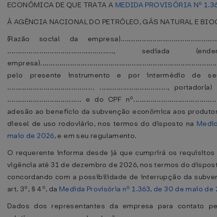
ECONÔMICA DE QUE TRATA A
MEDIDA PROVISÓRIA Nº 1.36
À AGÊNCIA NACIONAL DO PETRÓLEO, GÁS NATURAL E BIO
(Razão social da empresa)..............................................
.................................................., s
empresa).....................................................................................
pelo presente instrumento e por intermédio de seu 
......................................... ................................
................................... e do CPF nº.............................
adesão ao benefício da subvenção econômica aos produtor
diesel de uso rodoviário, nos termos do disposto na
Medid
maio de 2026
, e em seu regulamento.
O requerente informa desde já que cumprirá os requisito
vigência até 31 de dezembro de 2026, nos termos do disposto
concordando com a possibilidade de interrupção da subv
art. 3º, § 4º, da
Medida Provisória nº 1.363, de 30 de maio de
Dados dos representantes da empresa para contato p