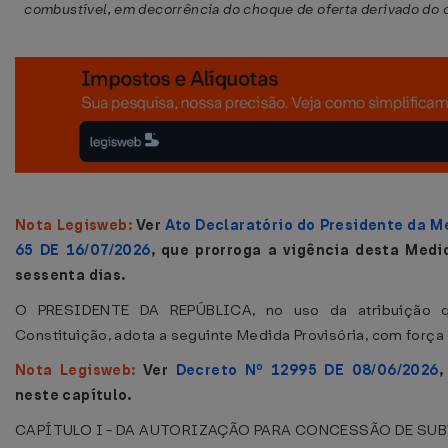
combustível, em decorrência do choque de oferta derivado do c
Nota Legisweb:
Ver
Ato Declaratório do Presidente da 
65 DE 16/07/2026
, que prorroga a vigência desta Medi
sessenta dias.
O PRESIDENTE DA REPÚBLICA, no uso da atribuição q
Constituição, adota a seguinte Medida Provisória, com força 
Nota Legisweb:
Ver
Decreto Nº 12995 DE 08/06/2026
,
neste capítulo.
CAPÍTULO I - DA AUTORIZAÇÃO PARA CONCESSÃO DE S