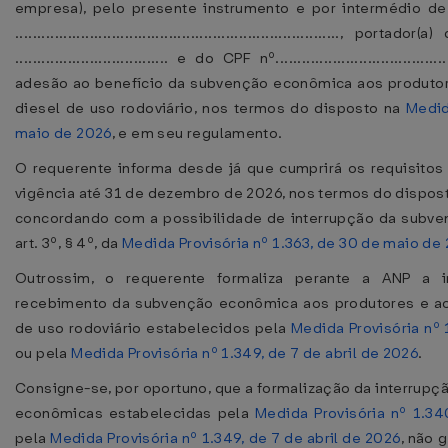
empresa), pelo presente instrumento e por intermédio de s
..........................................................................
................................... e do CPF nº.............................
adesão ao benefício da subvenção econômica aos produtor
diesel de uso rodoviário, nos termos do disposto na
Medid
maio de 2026
, e em seu regulamento.
O requerente informa desde já que cumprirá os requisito
vigência até 31 de dezembro de 2026, nos termos do disposto
concordando com a possibilidade de interrupção da subv
art. 3º, § 4º, da
Medida Provisória nº 1.363, de 30 de maio de
Outrossim, o requerente formaliza perante a ANP a i
recebimento da subvenção econômica aos produtores e ao
de uso rodoviário estabelecidos pela
Medida Provisória nº
ou pela
Medida Provisória nº 1.349, de 7 de abril de 2026
.
Consigne-se, por oportuno, que a formalização da interrupç
econômicas estabelecidas pela
Medida Provisória nº 1.3
pela
Medida Provisória nº 1.349, de 7 de abril de 2026
, não 