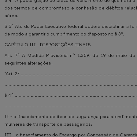
§ 4º A postergação do prazo de vencimento de que trata o 
dos termos de compromisso e confissão de débitos relaci
aérea.
§ 5º Ato do Poder Executivo federal poderá disciplinar a fo
de modo a garantir o cumprimento do disposto no § 3º.
CAPÍTULO III - DISPOSIÇÕES FINAIS
Art. 7º A Medida Provisória nº 1.359, de 19 de maio de
seguintes alterações:
"Art. 2º .......................................................................................
..................................................................................................
§ 4º ...........................................................................................
..................................................................................................
II - o financiamento de itens de segurança para atendimen
mulheres de transporte de passageiros;
III - o financiamento do Encargo por Concessão de Garantia -