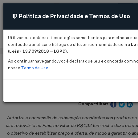
Política de Privacidade e Termos de Uso
Utilizamos cookies e tecnologias semelhantes para melhorar sua 
Acessar
conteúdo e analisar o tráfego do site, em conformidade com a
Lei
(Lei nº 13.709/2018 – LGPD)
.
Ao continuar navegando, você declara que leu e concorda com n
Página Inicial
Legislações
Legislação Federal
nosso
Termo de Uso
.
Medida Provisória Nº 1363 DE 30/05
Publicado no DOU em 30 mai 2
Compartilhar:
Autoriza a concessão de subvenção econômica aos produtores e
uso rodoviário no País, no valor de R$ 1,12 (um real e doze centa
o objetivo de estabilizar preço e oferta, de modo a garantir o a