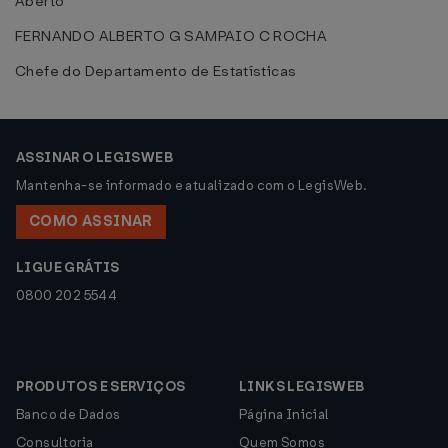
Aberto
FERNANDO ALBERTO G SAMPAIO C ROCHA
Chefe do Departamento de Estatísticas
ASSINAR O LEGISWEB
Mantenha-se informado e atualizado com o LegisWeb.
COMO ASSINAR
LIGUE GRÁTIS
0800 202 5544
PRODUTOS E SERVIÇOS
LINKS LEGISWEB
Banco de Dados
Página Inicial
Consultoria
Quem Somos