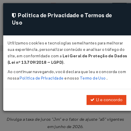
Política de Privacidade e Termos de
Uso
Acessar
Utilizamos cookies e tecnologias semelhantes para melhorar
sua experiência, personalizar conteúdo e analisar o tráfego do
site, em conformidade com a
Lei Geral de Proteção de Dados
Página Inicial
Legislações
Legislação Federal
Voltar
(Lei nº 13.709/2018 – LGPD)
.
Ao continuar navegando, você declara que leu e concorda com
Comunicado BACEN Nº 45320 DE
nossa
Política de Privacidade
e nosso
Termo de Uso
.
29/05/2026
Publicado no DOU em 1 jun 2026
Li e concordo
Compartilhar:
Divulga a taxa de juros "Jm" e o fator de ajuste "a5" vigentes
em junho de 2026.