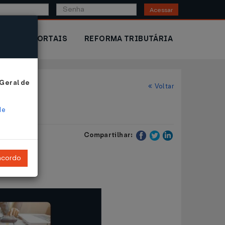
Acessar
IOR
PORTAIS
REFORMA TRIBUTÁRIA
 Geral de
Voltar
de
Compartilhar:
ncordo
robianos