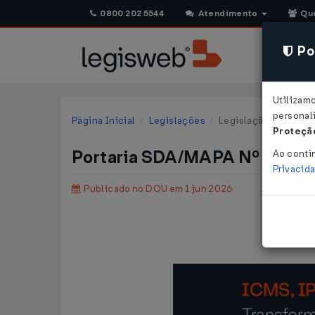
0800 202 5544
Atendimento
Qu
Pol
Utilizam
personali
Página Inicial
Legislações
Legislação Federal
Proteção
Portaria SDA/MAPA Nº 1635 
Ao conti
Privacid
Publicado no DOU em 1 jun 2026
Homolog