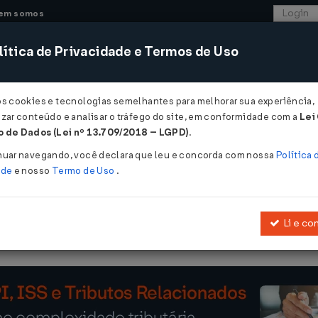
em somos
ítica de Privacidade e Termos de Uso
CONSULTORIA
SISTEMAS
COMÉRCIO EXTER
os cookies e tecnologias semelhantes para melhorar sua experiência,
zar conteúdo e analisar o tráfego do site, em conformidade com a
Lei
 de Dados (Lei nº 13.709/2018 – LGPD)
.
DE 29/05/2026
nuar navegando, você declara que leu e concorda com nossa
Política 
ade
e nosso
Termo de Uso
.
Li e co
a o Protocolo Privado de Exportação de Bovinos Livres de Antimic