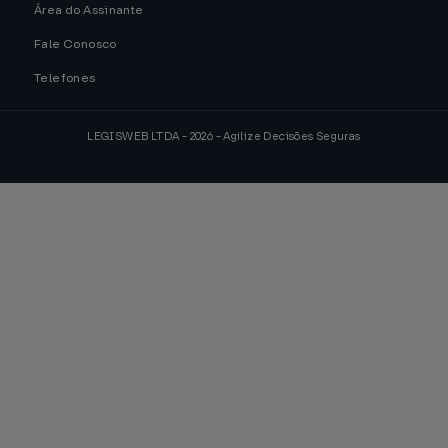
Área do Assinante
Fale Conosco
Telefones
LEGISWEB LTDA - 2026 - Agilize Decisões Seguras