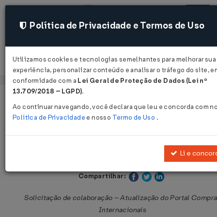
Política de Privacidade e Termos de Uso
Utilizamos cookies e tecnologias semelhantes para melhorar sua
Acessar
experiência, personalizar conteúdo e analisar o tráfego do site, e
conformidade com a
Lei Geral de Proteção de Dados (Lei nº
13.709/2018 – LGPD)
.
Página Inicial
Legislações
Legislação Federal
Ao continuar navegando, você declara que leu e concorda com n
Política de Privacidade
e nosso
Termo de Uso
.
Notícia Siscomex Importação Nº 52
29/05/2026
Li e concor
Publicado no DOU em 29 mai 2026
Compartilhar:
Solicitação de colaboração – Atualização do Portal Compr
Internacionais