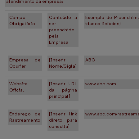
atendimento da empresa:
Campo
Conteúdo a
Exemplo de Preenchim
Obrigatório
ser
(dados fictícios)
preenchido
pela
Empresa
Empresa de
[Inserir
ABC
Courier
Nome/Sigla]
Website
[Inserir URL
www.abc.com
Oficial
da página
principal]
Endereço de
[Inserir link
www.abc.com/rastream
Rastreamento
direto para
consulta]