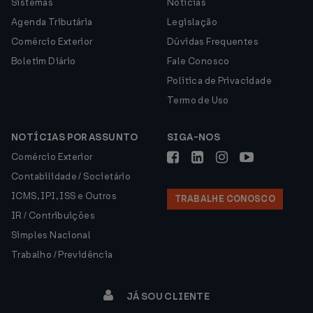
Sistemas
Notícias
Agenda Tributária
Legislação
Comércio Exterior
Dúvidas Frequentes
Boletim Diário
Fale Conosco
Política de Privacidade
Termo de Uso
NOTÍCIAS POR ASSUNTO
SIGA-NOS
Comércio Exterior
Contabilidade / Societário
ICMS, IPI, ISS e Outros
TRABALHE CONOSCO
IR / Contribuições
Simples Nacional
Trabalho / Previdência
JÁ SOU CLIENTE