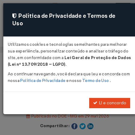
Política de Privacidade e Termos de
Uso
Acessar
Utilizamos cookies e tecnologias semelhantes para melhorar
sua experiência, personalizar conteúdo e analisar o tráfego do
site, em conformidade com a
Lei Geral de Proteção de Dados
Página Inicial
Legislações
(Lei nº 13.709/2018 – LGPD)
.
Legislação Estadual - Minas Gerais
Ao continuar navegando, você declara que leu e concorda com
nossa
Política de Privacidade
e nosso
Termo de Uso
.
Voltar
Decreto Nº 49240 DE 28/05/2026
Li e concordo
Publicado no DOE - MG em 29 mai 2026
Compartilhar: