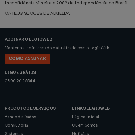
Inconfidência Mineira e 205º da Independência do Brasil.
MATEUS SIMÕES DE ALMEIDA
ASSINAR O LEGISWEB
Mantenha-se informado e atualizado com o LegisWeb.
COMO ASSINAR
LIGUE GRÁTIS
0800 202 5544
PRODUTOS E SERVIÇOS
LINKS LEGISWEB
Banco de Dados
Página Inicial
Consultoria
Quem Somos
Sistemas
Notícias