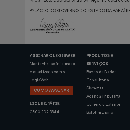
Art. 3º Este Decreto entra em vigor na data de su
PALÁCIO DO GOVERNO DO ESTADO DA PARAÍBA, em
ASSINAR O LEGISWEB
PRODUTOS E
Mantenha-se informado
SERVIÇOS
e atualizado com o
Banco de Dados
LegisWeb.
Consultoria
Sistemas
COMO ASSINAR
Agenda Tributária
LIGUE GRÁTIS
Comércio Exterior
0800 202 5544
Boletim Diário