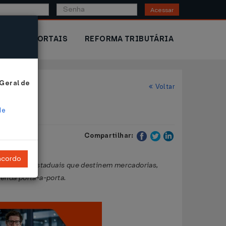
Acessar
IOR
PORTAIS
REFORMA TRIBUTÁRIA
 Geral de
Voltar
de
Compartilhar:
ncordo
rações interestaduais que destinem mercadorias,
enda porta-a-porta.