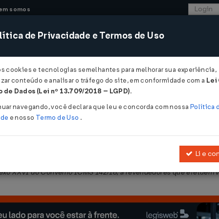
em somos
ítica de Privacidade e Termos de Uso
CONSULTORIA
SISTEMAS
COMÉRCIO EXTER
os cookies e tecnologias semelhantes para melhorar sua experiência,
zar conteúdo e analisar o tráfego do site, em conformidade com a
Lei
- Paraíba
 de Dados (Lei nº 13.709/2018 – LGPD)
.
2026
nuar navegando, você declara que leu e concorda com nossa
Política 
ade
e nosso
Termo de Uso
.
Li e co
013
, que dispõe sobre o regime de substituição tributária nas ope
exo XXVI do Convênio ICMS 142/18, a revendedores que efetuem v