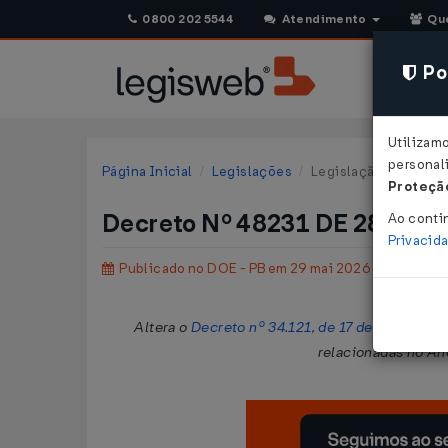
0800 202 5544
Atendimento
Qu
Pol
Utilizam
personali
Página Inicial
Legislações
Legislação Estadual 
Proteção
Decreto Nº 48231 DE 28/05/
Ao conti
Privacid
Publicado no DOE - PB em 29 mai 2026
Altera o
Decreto nº 34.121, de 17 de julho de 2
relacionadas no An