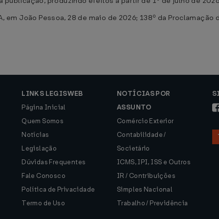
a publicação, produzindo efeitos a partir de 1º de julho de 2026
 João Pessoa, 28 de maio de 2026; 138º da Proclamação d
LINKS LEGISWEB
NOTÍCIAS POR
S
Página Inicial
ASSUNTO
Quem Somos
Comércio Exterior
Notícias
Contabilidade /
Legislação
Societário
Dúvidas Frequentes
ICMS, IPI, ISS e Outros
Fale Conosco
IR / Contribuições
Política de Privacidade
Simples Nacional
Termo de Uso
Trabalho / Previdência