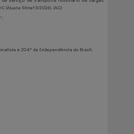
de serviço de transporte rodoviário de cargas
 (Ajuste Sinief 3/2026). (AC)
.”.
onalista e 204º da Independência do Brasil.