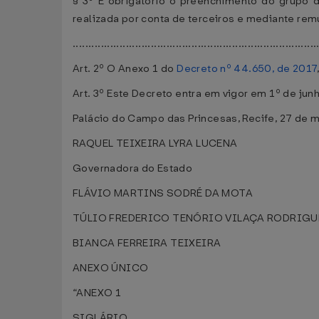
§ 3º É obrigatório o preenchimento do grupo 
realizada por conta de terceiros e mediante rem
..............................................................................
Art. 2º O Anexo 1 do
Decreto nº 44.650, de 2017
Art. 3º Este Decreto entra em vigor em 1º de jun
Palácio do Campo das Princesas, Recife, 27 de 
RAQUEL TEIXEIRA LYRA LUCENA
Governadora do Estado
FLÁVIO MARTINS SODRÉ DA MOTA
TÚLIO FREDERICO TENÓRIO VILAÇA RODRIGU
BIANCA FERREIRA TEIXEIRA
ANEXO ÚNICO
“ANEXO 1
SIGLÁRIO