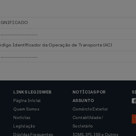
IGNIFICADO
.............................
digo Identificador da Operação de Transporte (AC)
.............................
LINKS LEGISWEB
NOTÍCIAS POR
S
Página Inicial
ASSUNTO
Quem Somos
Comércio Exterior
Notícias
Contabilidade /
Legislação
Societário
Dúvidas Frequentes
ICMS, IPI, ISS e Outros