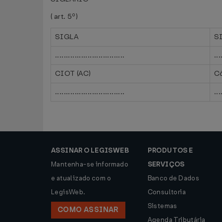
( art. 5º)
SIGLA
S
................................
...
CIOT (AC)
Có
................................
...
ASSINAR O LEGISWEB
PRODUTOS E
Mantenha-se informado
SERVIÇOS
e atualizado com o
Banco de Dados
LegisWeb.
Consultoria
Sistemas
COMO ASSINAR
Agenda Tributária