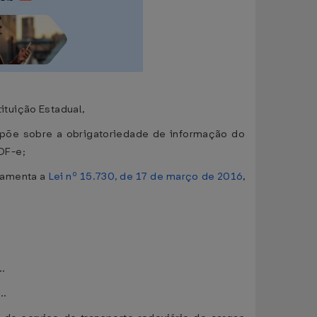
tuição Estadual,
spõe sobre a obrigatoriedade de informação do
DF-e;
ulamenta a
Lei nº 15.730, de 17 de março de 2016
,
..
...