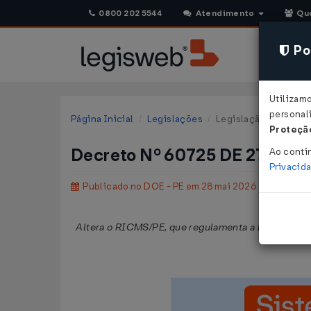
0800 202 5544
Atendimento
Qu
Pol
Utilizam
personali
Página Inicial
Legislações
Legislação Estadual
Proteção
Decreto Nº 60725 DE 27/05/
Ao conti
Privacid
Publicado no DOE - PE em 28 mai 2026
Altera o RICMS/PE, que regulamenta a Lei N° 1573