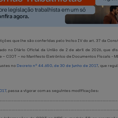
s que lhe são conferidas pelo inciso IV do art. 37 da Consti
do no Diário Oficial da União de 2 de abril de 2026, que di
e – CIOT – no Manifesto Eletrônico de Documentos Fiscais - M
ustes no
Decreto nº 44.650, de 30 de junho de 2017
, que reg
2017
, passa a vigorar com as seguintes modificações:
....................................................................................................
......................................................................................................