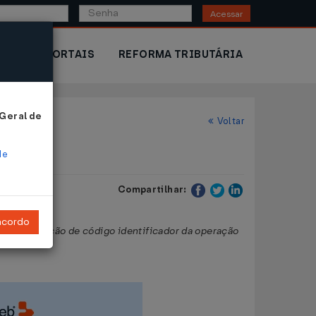
Acessar
IOR
PORTAIS
REFORMA TRIBUTÁRIA
 Geral de
Voltar
de
Compartilhar:
ncordo
de informação de código identificador da operação