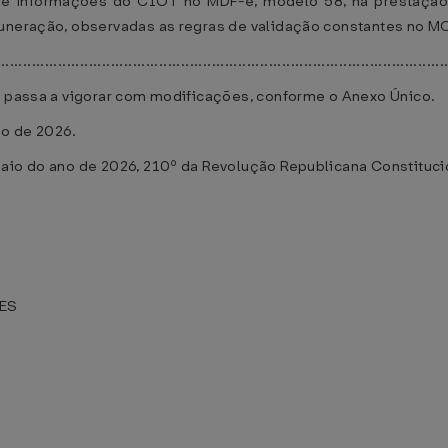
de informações do CIOT no MDF-e, modelo 58, na prestação 
uneração, observadas as regras de validação constantes no MOC
......................................................................................................
, passa a vigorar com modificações, conforme o Anexo Único.
ho de 2026.
maio do ano de 2026, 210º da Revolução Republicana Constituci
ES