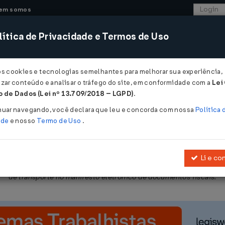
em somos
ítica de Privacidade e Termos de Uso
CONSULTORIA
SISTEMAS
COMÉRCIO EXTER
os cookies e tecnologias semelhantes para melhorar sua experiência,
zar conteúdo e analisar o tráfego do site, em conformidade com a
Lei
 - Pernambuco
 de Dados (Lei nº 13.709/2018 – LGPD)
.
2026
nuar navegando, você declara que leu e concorda com nossa
Política 
ade
e nosso
Termo de Uso
.
Li e co
0/2016, que dispõe sobre o ICMS, relativamente à obrigatoriedade 
de transporte no manifesto eletrônico de documentos fiscais.