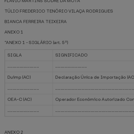
FLÁVIO MARTINS SODRÉ DA MOTA
TÚLIO FREDERICO TENÓRIO VILAÇA RODRIGUES
BIANCA FERREIRA TEIXEIRA
ANEXO 1
“ANEXO 1 - SIGLÁRIO (art. 5º)
SIGLA
SIGNIFICADO
........................
........................
Duimp (AC)
Declaração Única de Importação (AC
........................
...........................................................
OEA-C (AC)
Operador Econômico Autorizado Con
........................
...........................................................
ANEXO 2