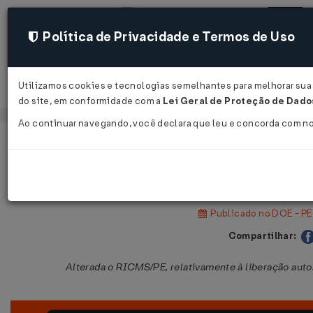
Política de Privacidade e Termos de Uso
Utilizamos cookies e tecnologias semelhantes para melhorar sua e
Acessar
do site, em conformidade com a
Lei Geral de Proteção de Dados
Ao continuar navegando, você declara que leu e concorda com n
Página Inicial
Legislações
Legislação Estadual - Pernambuc
Decreto Nº 60724 DE 27/05/2026
Publicado no DOE - PE
Compartilhar:
Alterada o RICMS/PE, relativamente à liberação auto