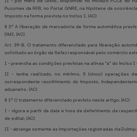
II - por meio de GNRE, disponível no módulo PCCE do Pu
Pucomex da RFB, no Portal GNRE, na hipótese da ocorrênc
imposto na forma prevista no inciso I. (AC)
§ 3º A liberação de mercadoria de forma automática previst
DMI. (AC)
Art. 39-B. O tratamento diferenciado para liberação autom
solicitado ao órgão da Sefaz responsável pelo comércio exter
I - preencha as condições previstas na alínea “a” do inciso I e
II - tenha realizado, no mínimo, 5 (cinco) operações 
correspondente recolhimento do imposto, independentem
aduaneiro. (AC)
§ 1º O tratamento diferenciado previsto neste artigo: (AC)
I - vigora a partir da data e hora de deferimento da respec
de edital; (AC)
II - abrange somente as importações registradas via Duimp;