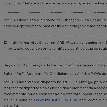
nível OEA-C Referência, nos termos da instrução normativa ref
..................................................................................................
Art. 38. Observado o disposto na Subseção II da Seção I
deve ser apresentado, para efeito de liberação de mercadori
..................................................................................................
II - de forma eletrônica, na ARE Virtual, na página d
importação, devendo ser transmitido a partir da data do regi
..................................................................................................
Seção IV - Da Liberação da Mercadoria Importada do Exterio
Subseção I - Da Liberação Condicionada à Análise Prévia da
Art. 39. Observado o disposto no art. 38, a entrega, pelo 
mercadoria importada do exterior, fica condicionada à prév
recolhimento ou de exoneração do imposto, observadas as
cláusula nona do
Convênio ICMS 85/2009
, bem como o dis
2016. (NR)