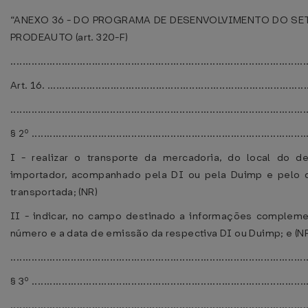
“ANEXO 36 - DO PROGRAMA DE DESENVOLVIMENTO DO S
PRODEAUTO (art. 320-F)
..................................................................................................
Art. 16. .......................................................................................
..................................................................................................
§ 2º ............................................................................................
I - realizar o transporte da mercadoria, do local do 
importador, acompanhado pela DI ou pela Duimp e pelo d
transportada; (NR)
II - indicar, no campo destinado a informações complemen
número e a data de emissão da respectiva DI ou Duimp; e (N
..................................................................................................
§ 3º ............................................................................................
..................................................................................................