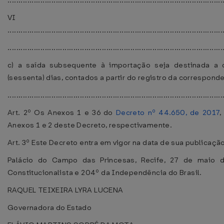
..................................................................................................
VI
..................................................................................................
..................................................................................................
c) a saída subsequente à importação seja destinada a 
(sessenta) dias, contados a partir do registro da correspond
..................................................................................................
Art. 2º Os Anexos 1 e 36 do
Decreto nº 44.650, de 2017
,
Anexos 1 e 2 deste Decreto, respectivamente.
Art. 3º Este Decreto entra em vigor na data de sua publicaçã
Palácio do Campo das Princesas, Recife, 27 de maio 
Constitucionalista e 204º da Independência do Brasil.
RAQUEL TEIXEIRA LYRA LUCENA
Governadora do Estado