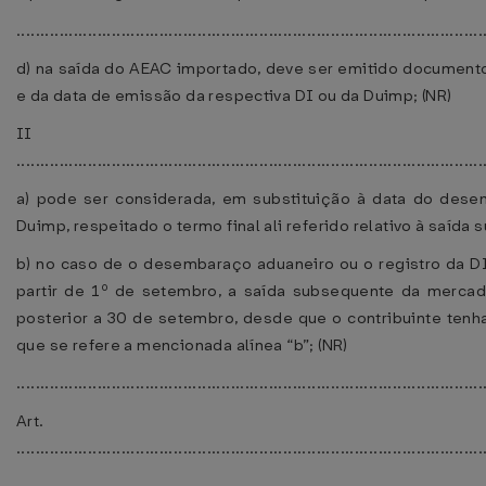
..................................................................................................
d) na saída do AEAC importado, deve ser emitido documento
e da data de emissão da respectiva DI ou da Duimp; (NR)
II
..................................................................................................
a) pode ser considerada, em substituição à data do dese
Duimp, respeitado o termo final ali referido relativo à saída
b) no caso de o desembaraço aduaneiro ou o registro da DI
partir de 1º de setembro, a saída subsequente da mercado
posterior a 30 de setembro, desde que o contribuinte tenha
que se refere a mencionada alínea “b”; (NR)
..................................................................................................
Art.
..................................................................................................