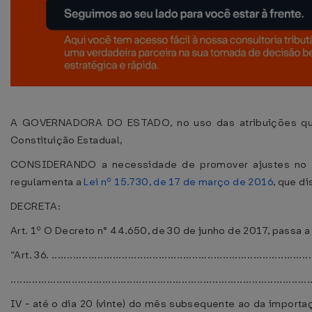
A GOVERNADORA DO ESTADO, no uso das atribuições que l
Constituição Estadual,
CONSIDERANDO a necessidade de promover ajustes no
regulamenta a
Lei nº 15.730, de 17 de março de 2016
, que d
DECRETA:
Art. 1º O Decreto n° 44.650, de 30 de junho de 2017, passa 
“Art. 36. ......................................................................................
..................................................................................................
IV - até o dia 20 (vinte) do mês subsequente ao da importa