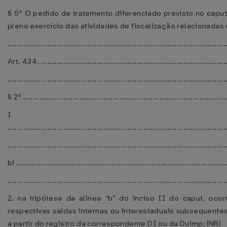
§ 5º O pedido de tratamento diferenciado previsto no cap
pleno exercício das atividades de fiscalização relacionadas 
..................................................................................................
Art. 434. .....................................................................................
..................................................................................................
§ 2º.............................................................................................
I
..................................................................................................
..................................................................................................
b) ...............................................................................................
..................................................................................................
2. na hipótese da alínea “b” do inciso II do caput, oco
respectivas saídas internas ou interestaduais subsequentes
a partir do registro da correspondente DI ou da Duimp; (NR)