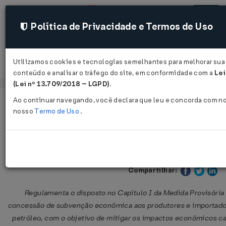
Política de Privacidade e Termos de Uso
Utilizamos cookies e tecnologias semelhantes para melhorar sua 
Acessar
conteúdo e analisar o tráfego do site, em conformidade com a
Lei
(Lei nº 13.709/2018 – LGPD)
.
Ao continuar navegando, você declara que leu e concorda com n
Página Inicial
Legislações
Legislação Federal
nosso
Termo de Uso
.
Decreto Nº 12984 DE 25/05/2026
Publicado no DOU em 25 mai 2
Compartilhar:
Regulamenta o disposto no Capítulo I da Medida Provisória
concessão de subvenção econômica aos produtores e importado
petróleo, com o objetivo de mitigar os impactos econômicos 