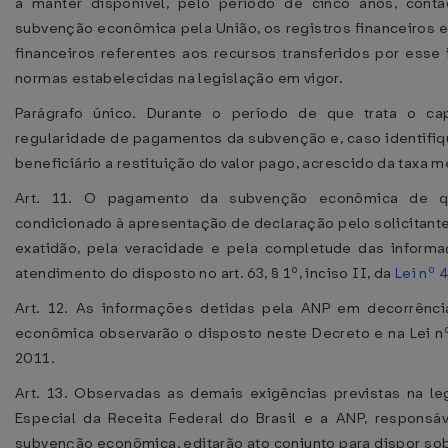
a manter disponível, pelo período de cinco anos, con
subvenção econômica pela União, os registros financeiros 
financeiros referentes aos recursos transferidos por esse
normas estabelecidas na legislação em vigor.
Parágrafo único. Durante o período de que trata o cap
regularidade de pagamentos da subvenção e, caso identifiq
beneficiário a restituição do valor pago, acrescido da taxa m
Art. 11. O pagamento da subvenção econômica de qu
condicionado à apresentação de declaração pelo solicitante,
exatidão, pela veracidade e pela completude das informa
atendimento do disposto no art. 63, § 1º, inciso II, da
Lei nº 
Art. 12. As informações detidas pela ANP em decorrênc
econômica observarão o disposto neste Decreto e na Lei n
2011.
Art. 13. Observadas as demais exigências previstas na leg
Especial da Receita Federal do Brasil e a ANP, responsá
subvenção econômica, editarão ato conjunto para dispor sob