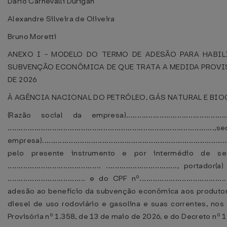
Dario Carnevalli Durigan
Alexandre Silveira de Oliveira
Bruno Moretti
ANEXO I - MODELO DO TERMO DE ADESÃO PARA HABI
SUBVENÇÃO ECONÔMICA DE QUE TRATA A MEDIDA PROVISÓ
DE 2026
À AGÊNCIA NACIONAL DO PETRÓLEO, GÁS NATURAL E BIO
(Razão social da empresa)..............................................
................................................................................
empresa).....................................................................................
pelo presente instrumento e por intermédio de seu 
.......................................... ................................
................................... e do CPF nº.............................
adesão ao benefício da subvenção econômica aos produtor
diesel de uso rodoviário e gasolina e suas correntes, no
Provisória nº 1.358, de 13 de maio de 2026, e do Decreto nº 