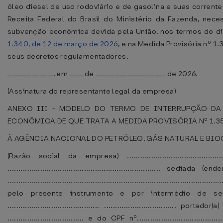
óleo diesel de uso rodoviário e de gasolina e suas corrente
Receita Federal do Brasil do Ministério da Fazenda, nece
subvenção econômica devida pela União, nos termos do d
1.340, de 12 de março de 2026
, e na Medida Provisória nº 1
seus decretos regulamentadores.
_________________, em _____ de __________________________ de 2026.
(Assinatura do representante legal da empresa)
ANEXO III - MODELO DO TERMO DE INTERRUPÇÃO DA
ECONÔMICA DE QUE TRATA A MEDIDA PROVISÓRIA Nº 1.358
À AGÊNCIA NACIONAL DO PETRÓLEO, GÁS NATURAL E BIO
(Razão social da empresa) ..............................................
....................................................................., 
..................................................................................................
pelo presente instrumento e por intermédio de seu 
.......................................... ................................
................................... e do CPF nº.............................