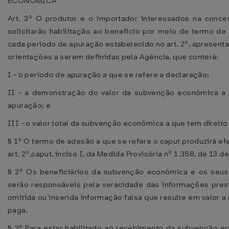
ECONÔMICA
Art. 3º O produtor e o importador interessados na con
solicitarão habilitação ao benefício por meio de termo de
cada período de apuração estabelecido no art. 2º, apresent
orientações a serem definidas pela Agência, que conterá:
I - o período de apuração a que se refere a declaração;
II - a demonstração do valor da subvenção econômica a 
apuração; e
III - o valor total da subvenção econômica a que tem direit
§ 1º O termo de adesão a que se refere o caput produzirá ef
art. 2º,caput, inciso I, da Medida Provisória nº 1.358, de 13 
§ 2º Os beneficiários da subvenção econômica e os seus
serão responsáveis pela veracidade das informações pres
omitida ou inserida informação falsa que resulte em valor
paga.
§ 3º Para estar habilitado ao recebimento da subvenção ec