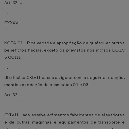
Art. 32 ...
...
CXXXV - ...
...
NOTA 01 - Fica vedada a apropriação de quaisquer outros
benefícios fiscais, exceto os previstos nos incisos LXXIV
e CCIII
...
d) o inciso CXLVII passa a vigorar com a seguinte redação,
mantida a redação de suas notas 01 e 03:
Art. 32 ...
...
CXLVII - aos estabelecimentos fabricantes de elevadores
e de outras máquinas e equipamentos de transporte e