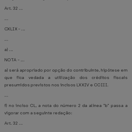
Art. 32 ...
...
CXLIX - ...
...
a) ...
NOTA - ...
a) será apropriado por opção do contribuinte, hipótese em
que fica vedada a utilização dos créditos fiscais
presumidos previstos nos incisos LXXIV e CCIII.
...
f) no inciso CL, a nota do número 2 da alínea "b" passa a
vigorar com a seguinte redação:
Art. 32 ...