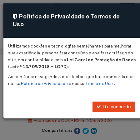
Política de Privacidade e Termos de
Uso
Acessar
Utilizamos cookies e tecnologias semelhantes para melhorar
sua experiência, personalizar conteúdo e analisar o tráfego do
site, em conformidade com a
Lei Geral de Proteção de Dados
Página Inicial
Legislações
(Lei nº 13.709/2018 – LGPD)
.
Legislação Estadual - Rio Grande do Sul
Ao continuar navegando, você declara que leu e concorda com
nossa
Política de Privacidade
e nosso
Termo de Uso
.
Voltar
Decreto Nº 58794 DE 22/05/2026
Li e concordo
Publicado no DOE - RS em 25 mai 2026
Compartilhar: