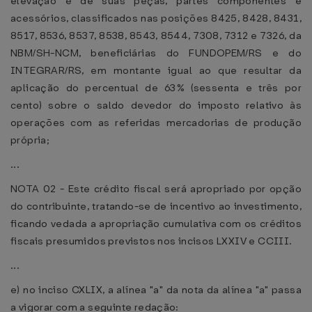
elevação e de suas peças, partes componentes e
acessórios, classificados nas posições 8425, 8428, 8431,
8517, 8536, 8537, 8538, 8543, 8544, 7308, 7312 e 7326, da
NBM/SH-NCM, beneficiárias do FUNDOPEM/RS e do
INTEGRAR/RS, em montante igual ao que resultar da
aplicação do percentual de 63% (sessenta e três por
cento) sobre o saldo devedor do imposto relativo às
operações com as referidas mercadorias de produção
própria;
...
NOTA 02 - Este crédito fiscal será apropriado por opção
do contribuinte, tratando-se de incentivo ao investimento,
ficando vedada a apropriação cumulativa com os créditos
fiscais presumidos previstos nos incisos LXXIV e CCIII.
...
e) no inciso CXLIX, a alínea "a" da nota da alínea "a" passa
a vigorar com a seguinte redação: