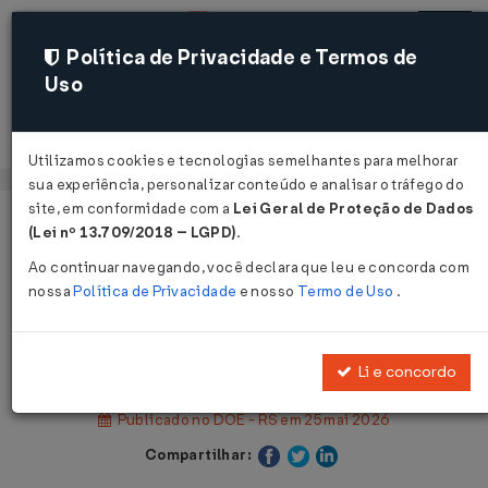
Política de Privacidade e Termos de
Uso
Acessar
Utilizamos cookies e tecnologias semelhantes para melhorar
sua experiência, personalizar conteúdo e analisar o tráfego do
site, em conformidade com a
Lei Geral de Proteção de Dados
Página Inicial
Legislações
(Lei nº 13.709/2018 – LGPD)
.
Legislação Estadual - Rio Grande do Sul
Ao continuar navegando, você declara que leu e concorda com
nossa
Política de Privacidade
e nosso
Termo de Uso
.
Voltar
Decreto Nº 58791 DE 22/05/2026
Li e concordo
Publicado no DOE - RS em 25 mai 2026
Compartilhar: