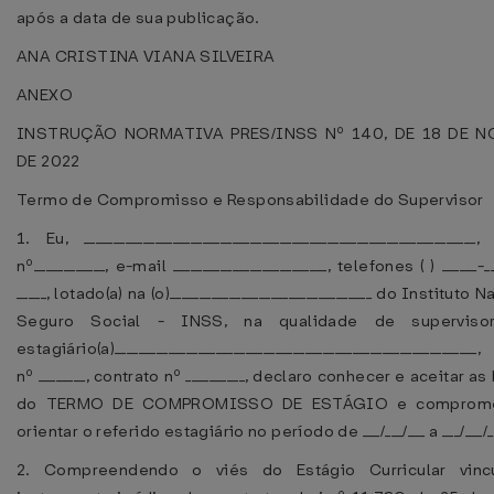
após a data de sua publicação.
ANA CRISTINA VIANA SILVEIRA
ANEXO
INSTRUÇÃO NORMATIVA PRES/INSS Nº 140, DE 18 DE 
DE 2022
Termo de Compromisso e Responsabilidade do Supervisor
1. Eu, _________________________________________________________________
nº____________, e-mail __________________________, telefones ( ) ______-__
_____, lotado(a) na (o)__________________________________ do Instituto
Seguro Social - INSS, na qualidade de supervisor(
estagiário(a)____________________________________________________________
nº ________, contrato nº __________, declaro conhecer e aceitar as
do TERMO DE COMPROMISSO DE ESTÁGIO e comprom
orientar o referido estagiário no período de ___/___/___ a ___/___/_
2. Compreendendo o viés do Estágio Curricular vinc