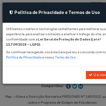
Política de Privacidade e Termos de Uso
Utilizamos cookies e tecnologias semelhantes para melhorar sua
Acessar
experiência, personalizar conteúdo e analisar o tráfego do site, e
conformidade com a
Lei Geral de Proteção de Dados (Lei nº
13.709/2018 – LGPD)
.
Página Inicial
Legislações
Legislação Federal
Ao continuar navegando, você declara que leu e concorda com n
Política de Privacidade
e nosso
Termo de Uso
.
Instrução Normativa PRES/INSS Nº
DE 15/05/2026
Li e co
Publicado no DOU em 25 mai 2026
Compartilhar:
Rep. - Altera a Instrução Normativa PRES/INSS Nº 140/2022, q
sobre o Programa de Estágio de Estudantes.