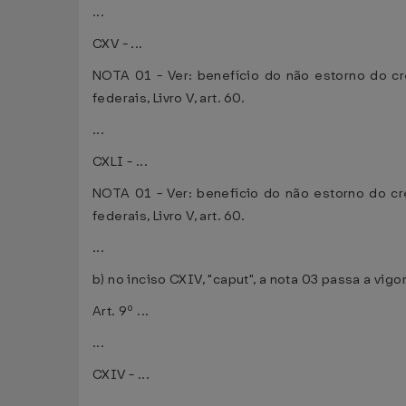
...
CXV - ...
NOTA 01 - Ver: benefício do não estorno do cr
federais, Livro V, art. 60.
...
CXLI - ...
NOTA 01 - Ver: benefício do não estorno do cré
federais, Livro V, art. 60.
...
b) no inciso CXIV, "caput", a nota 03 passa a vig
Art. 9º ...
...
CXIV - ...