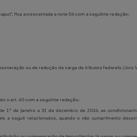
"caput", fica acrescentada a nota 06 com a seguinte redação:
oneração ou de redução de carga de tributos federais, Livro V,
do o art. 60 com a seguinte redação:
 de 1º de janeiro a 31 de dezembro de 2026, as condiciona
scais a seguir relacionados, quando o não cumprimento decor
restituição ou compensação de importâncias já pagas ou comp