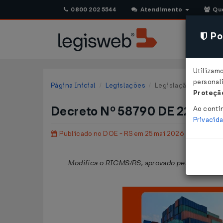
0800 202 5544
Atendimento
Qu
Pol
Utilizam
personali
Página Inicial
Legislações
Legislação Estadual 
Proteção
Decreto Nº 58790 DE 22/05/
Ao conti
Privacid
Publicado no DOE - RS em 25 mai 2026
Modifica o RICMS/RS, aprovado pelo
Decreto 