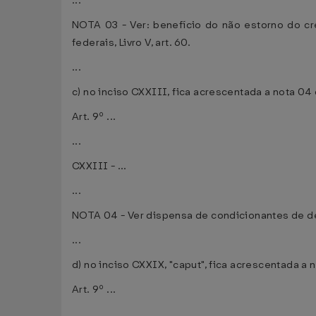
...
NOTA 03 - Ver: benefício do não estorno do cré
federais, Livro V, art. 60.
...
c) no inciso CXXIII, fica acrescentada a nota 0
Art. 9º ...
...
CXXIII - ...
...
NOTA 04 - Ver dispensa de condicionantes de des
...
d) no inciso CXXIX, "caput", fica acrescentada a
Art. 9º ...
...