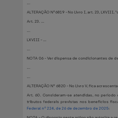
...
ALTERAÇÃO Nº6819 - No Livro I, art. 23, LXVIII, 
Art. 23. ...
...
LXVIII - ...
...
NOTA 06 - Ver dispensa de condicionantes de des
...
...
ALTERAÇÃO Nº 6820 - No Livro V, fica acrescenta
Art. 60. Consideram-se atendidas, no período
tributos federais previstas nos benefícios fi
Federal nº 224, de 26 de dezembro de 2025
:
NOTA - O disposto neste artigo não autoriza a 