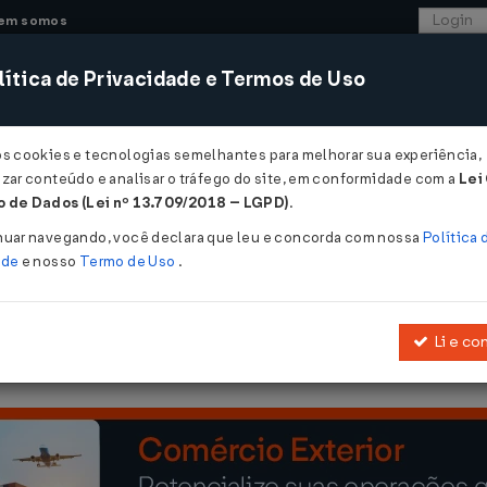
em somos
ítica de Privacidade e Termos de Uso
CONSULTORIA
SISTEMAS
COMÉRCIO EXTER
os cookies e tecnologias semelhantes para melhorar sua experiência,
zar conteúdo e analisar o tráfego do site, em conformidade com a
Lei
- Rio Grande do Sul
 de Dados (Lei nº 13.709/2018 – LGPD)
.
2026
nuar navegando, você declara que leu e concorda com nossa
Política 
ade
e nosso
Termo de Uso
.
Li e co
Nº 37699/1997
, que dispõe sobre as regras de não estorno do créd