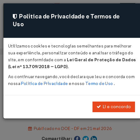
Política de Privacidade e Termos de
Uso
Acessar
Utilizamos cookies e tecnologias semelhantes para melhorar
sua experiência, personalizar conteúdo e analisar o tráfego do
site, em conformidade com a
Lei Geral de Proteção de Dados
Página Inicial
Legislações
(Lei nº 13.709/2018 – LGPD)
.
Legislação Estadual - Distrito Federal
Ao continuar navegando, você declara que leu e concorda com
nossa
Política de Privacidade
e nosso
Termo de Uso
.
Voltar
Portaria SEEC Nº 353 DE
Li e concordo
20/05/2026
Publicado no DOE - DF em 21 mai 2026
Compartilhar: