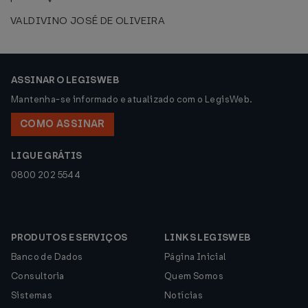
VALDIVINO JOSÉ DE OLIVEIRA
ASSINAR O LEGISWEB
Mantenha-se informado e atualizado com o LegisWeb.
COMO ASSINAR
LIGUE GRÁTIS
0800 202 5544
PRODUTOS E SERVIÇOS
LINKS LEGISWEB
Banco de Dados
Página Inicial
Consultoria
Quem Somos
Sistemas
Notícias