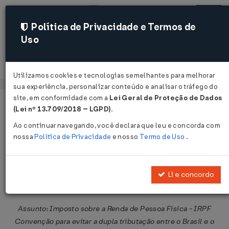
Política de Privacidade e Termos de
Uso
Acessar
Utilizamos cookies e tecnologias semelhantes para melhorar
sua experiência, personalizar conteúdo e analisar o tráfego do
site, em conformidade com a
Lei Geral de Proteção de Dados
Página Inicial
Legislações
Legislação Federal
Voltar
(Lei nº 13.709/2018 – LGPD)
.
Ao continuar navegando, você declara que leu e concorda com
Solução de Consulta COSIT Nº 84
nossa
Política de Privacidade
e nosso
Termo de Uso
.
DE 20/05/2026
Publicado no DOU em 21 mai 2026
Li e concordo
Compartilhar:
Assunto: Imposto sobre a Renda de Pessoa Física - IRPF
Convenção para evitar a dupla tributação entre o Brasil e o