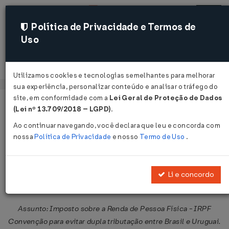
Política de Privacidade e Termos de
Uso
Acessar
Utilizamos cookies e tecnologias semelhantes para melhorar
sua experiência, personalizar conteúdo e analisar o tráfego do
site, em conformidade com a
Lei Geral de Proteção de Dados
Página Inicial
Legislações
Legislação Federal
Voltar
(Lei nº 13.709/2018 – LGPD)
.
Ao continuar navegando, você declara que leu e concorda com
Solução de Consulta COSIT Nº 83
nossa
Política de Privacidade
e nosso
Termo de Uso
.
DE 20/05/2026
Publicado no DOU em 21 mai 2026
Li e concordo
Compartilhar:
Assunto: Imposto sobre a Renda de Pessoa Física - IRPF
Convenção para evitar dupla tributação entre Brasil e Uruguai.