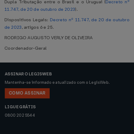
Dupla Tributação entre o Brasil e o Uruguai (
Decreto nº
11.747, de 20 de outubro de 2023
).
Dispositivos Legais:
Decreto nº 11.747, de 20 de outubro
de 2023
, artigos 6 e 25.
RODRIGO AUGUSTO VERLY DE OLIVEIRA
Coordenador-Geral
ASSINAR O LEGISWEB
Mantenha-se informado e atualizado com o LegisWeb.
COMO ASSINAR
LIGUE GRÁTIS
0800 202 5544