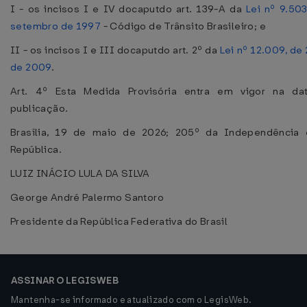
I - os incisos I e IV docaputdo art. 139-A da
Lei nº 9.50
setembro de 1997
- Código de Trânsito Brasileiro; e
II - os incisos I e III docaputdo art. 2º da
Lei nº 12.009, de 
de 2009
.
Art. 4º Esta Medida Provisória entra em vigor na da
publicação.
Brasília, 19 de maio de 2026; 205º da Independência
República.
LUIZ INÁCIO LULA DA SILVA
George André Palermo Santoro
Presidente da República Federativa do Brasil
ASSINAR O LEGISWEB
Mantenha-se informado e atualizado com o LegisWeb.