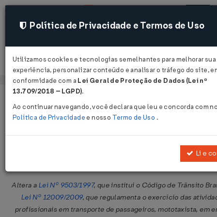
Política de Privacidade e Termos de Uso
Utilizamos cookies e tecnologias semelhantes para melhorar sua
Acessar
experiência, personalizar conteúdo e analisar o tráfego do site, e
conformidade com a
Lei Geral de Proteção de Dados (Lei nº
13.709/2018 – LGPD)
.
Página Inicial
Legislações
Legislação Federal
Ao continuar navegando, você declara que leu e concorda com n
Política de Privacidade
e nosso
Termo de Uso
.
Medida Provisória Nº 1360 DE 19/05
Publicado no DOU em 19 mai 2026
Li e c
Compartilhar:
Altera a
Lei Nº 9503/1997
, que institui o Código de Trânsito Bras
Lei Nº 12009/2009
, que regulamenta o exercício das ativida
profissionais em transporte de passageiros, mototaxista, em e