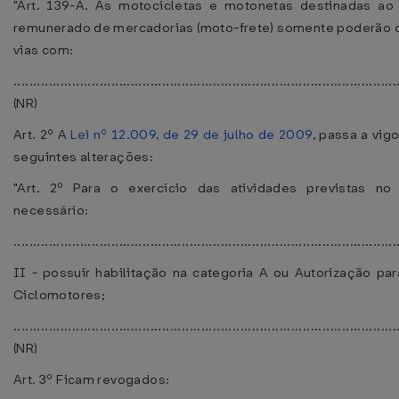
"Art. 139-A. As motocicletas e motonetas destinadas ao 
remunerado de mercadorias (moto-frete) somente poderão c
vias com:
..................................................................................................
(NR)
Art. 2º A
Lei nº 12.009, de 29 de julho de 2009
, passa a vig
seguintes alterações:
"Art. 2º Para o exercício das atividades previstas no 
necessário:
..................................................................................................
II - possuir habilitação na categoria A ou Autorização pa
Ciclomotores;
..................................................................................................
(NR)
Art. 3º Ficam revogados: