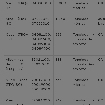
Mel (TRQ-
04090000
5.000
Tonelada
0%
HY)
métrica
Alho (TRQ-
07032090,
1.250
Tonelada
3
GC)
07032010
métrica
bas
Ovos (TRQ-
04081100,
333
Tonelada -
0%
EG1)
04081900,
Equivalente
04089100,
em ovos
04089900
Albuminas
35021100,
333
Tonelada -
0%
de Ovo
35021900
Equivalentes
(TRQ-EG2)
em ovos
Milho Doce
20019000,
667
Tonelada
0%
(TRQ-SC)
20049000,
métrica
20058000
Rum e
22084000
267
Tonelada -
0%