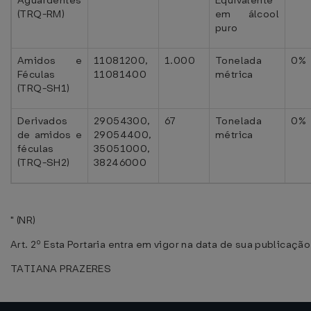
Aguardentes
Equivalente
(TRQ-RM)
em álcool
puro
Amidos e
11081200,
1.000
Tonelada
0%
Féculas
11081400
métrica
(TRQ-SH1)
Derivados
29054300,
67
Tonelada
0%
de amidos e
29054400,
métrica
féculas
35051000,
(TRQ-SH2)
38246000
" (NR)
Art. 2º Esta Portaria entra em vigor na data de sua publicação
TATIANA PRAZERES