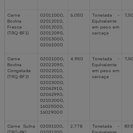
Carne
02011000,
6.050
Tonelada -
7,5
Bovina
02012010,
Equivalente
Fresca
02012020,
em peso em
(TRQ-BF1)
02012090,
carcaça
02013000,
02061000
Carne
02021000,
4.950
Tonelada -
7,5
Bovina
02022090,
Equivalente
Congelada
02022010,
em peso em
(TRQ-BF2)
02022020,
carcaça
02023000,
02062910,
02062990,
02102000,
16025000,
16029000
Carne Suína
02031100,
2.778
Tonelada -
83 
(TRQ-PK)
02031200,
Equivalente