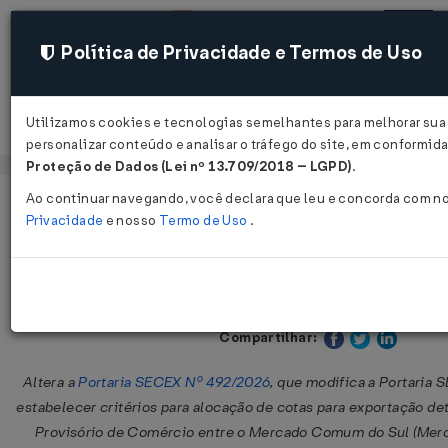
Política de Privacidade e Termos de Uso
Utilizamos cookies e tecnologias semelhantes para melhorar sua
Acessar
personalizar conteúdo e analisar o tráfego do site, em conformi
Proteção de Dados (Lei nº 13.709/2018 – LGPD)
.
Ao continuar navegando, você declara que leu e concorda com n
Página Inicial
Legislações
Legislação Federal
Privacidade
e nosso
Termo de Uso
.
Portaria SECEX Nº 501 DE 19/05/202
Publicado no DOU em 19 mai 2026
Compartilhar:
Altera a
Portaria SECEX Nº 492/2026
, que modifica a Portaria 
estabelecer critérios para alocação de cotas para exportação d
Provisório de Comércio entre o Mercado Comum do Sul (Merc