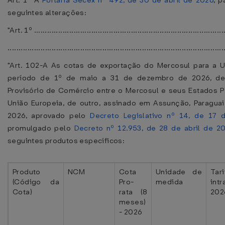
Art. 1º A
Portaria Secex nº 492, de 30 de abril de 2026
, p
seguintes alterações:
"Art. 1º .......................................................................................
..................................................................................................
"Art. 102-A As cotas de exportação do Mercosul para a U
período de 1º de maio a 31 de dezembro de 2026, de
Provisório de Comércio entre o Mercosul e seus Estados Pa
União Europeia, de outro, assinado em Assunção, Paraguai
2026, aprovado pelo
Decreto Legislativo nº 14, de 17
promulgado pelo
Decreto nº 12.953, de 28 de abril de 2
seguintes produtos específicos:
Produto
NCM
Cota
Unidade de
Tari
(Código da
Pro-
medida
int
Cota)
rata (8
202
meses)
- 2026