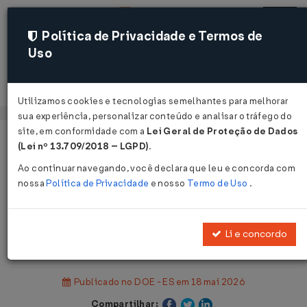
Política de Privacidade e Termos de
Uso
Acessar
Utilizamos cookies e tecnologias semelhantes para melhorar
sua experiência, personalizar conteúdo e analisar o tráfego do
site, em conformidade com a
Lei Geral de Proteção de Dados
Página Inicial
Legislações
(Lei nº 13.709/2018 – LGPD)
.
Legislação Estadual - Espírito Santo
Ao continuar navegando, você declara que leu e concorda com
nossa
Política de Privacidade
e nosso
Termo de Uso
.
Voltar
Portaria SEFAZ Nº 49-R DE
Li e concordo
15/05/2026
Publicado no DOE - ES em 18 mai 2026
Compartilhar: