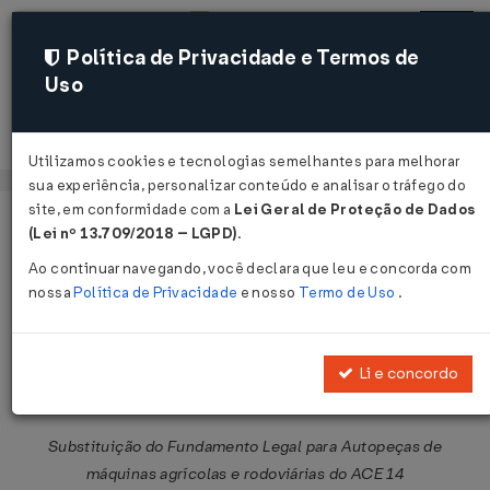
Política de Privacidade e Termos de
Uso
Acessar
Utilizamos cookies e tecnologias semelhantes para melhorar
sua experiência, personalizar conteúdo e analisar o tráfego do
site, em conformidade com a
Lei Geral de Proteção de Dados
Página Inicial
Legislações
Legislação Federal
Voltar
(Lei nº 13.709/2018 – LGPD)
.
Ao continuar navegando, você declara que leu e concorda com
Notícia Siscomex Importação Nº 40
nossa
Política de Privacidade
e nosso
Termo de Uso
.
DE 14/05/2026
Publicado no DOU em 14 mai 2026
Li e concordo
Compartilhar:
Substituição do Fundamento Legal para Autopeças de
máquinas agrícolas e rodoviárias do ACE 14