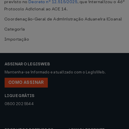
previsto no
Decreto nº 12.515/2025
, que internalizou o 46º
Protocolo Adicional ao ACE 14.
Coordenação-Geral de Administração Aduaneira (Coana)
Categoria
Importação
ASSINAR O LEGISWEB
Mantenha-se informado e atualizado com o LegisWeb.
COMO ASSINAR
LIGUE GRÁTIS
0800 202 5544