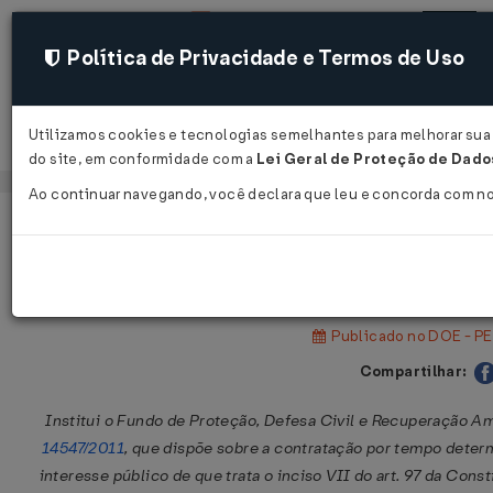
Política de Privacidade e Termos de Uso
Utilizamos cookies e tecnologias semelhantes para melhorar sua e
Acessar
do site, em conformidade com a
Lei Geral de Proteção de Dados
Ao continuar navegando, você declara que leu e concorda com n
Página Inicial
Legislações
Legislação Estadual - Pernambuc
Lei Nº 19240 DE 13/05/2026
Publicado no DOE - PE
Compartilhar:
Institui o Fundo de Proteção, Defesa Civil e Recuperação 
14547/2011
, que dispõe sobre a contratação por tempo dete
interesse público de que trata o inciso VII do art. 97 da Const