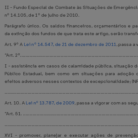
II - Fundo Especial de Combate às Situações de Emergência 
nº 14.105, de 1º de julho de 2010.
Parágrafo único. Os saldos financeiros, orçamentários e pa
da extinção dos fundos de que trata este artigo, serão tran
Art. 9º A
Lei nº 14.547, de 21 de dezembro de 2011
, passa a
“Art. 2º........................................................................................
I - assistência em casos de calamidade pública, situação
Público Estadual, bem como em situações para adoção d
efeitos adversos nesses contextos de excepcionalidade; (N
..................................................................................................
Art. 10. A
Lei nº 13.787, de 2009
, passa a vigorar com as seg
“Art. 51. ......................................................................................
..................................................................................................
XVI - promover, planejar e executar ações de prevenção