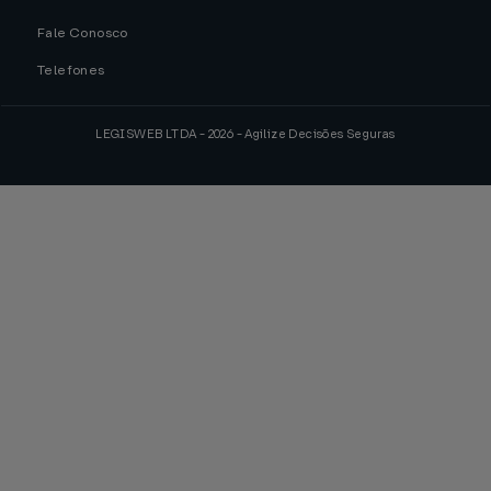
Fale Conosco
Telefones
LEGISWEB LTDA - 2026 - Agilize Decisões Seguras