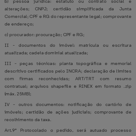
b) pessoa jurídica: estatuto ou contrato social e
alterações; CNPJ; certidão simplificada da Junta
Comercial; CPF e RG do representante legal; comprovante
de endereço;
c) procurador: procuração; CPF e RG;
II - documentos do imóvel: matrícula ou escritura
atualizada; cadeia dominial atualizada;
III - peças técnicas: planta topográfica e memorial
descritivo certificados pelo INCRA; declaração de limites
com firmas reconhecidas; ART/TRT com resumo
contratual; arquivos shapefile e RINEX em formato .zip
(máx. 25MB);
IV - outros documentos: notificação do cartório de
imóveis; certidão de ações judiciais; comprovante de
recolhimento da taxa.
Art.9° Protocolado o pedido, será autuado processo