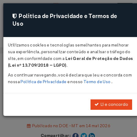
Política de Privacidade e Termos de
Uso
Acessar
Utilizamos cookies e tecnologias semelhantes para melhorar
sua experiência, personalizar conteúdo e analisar o tráfego do
site, em conformidade com a
Lei Geral de Proteção de Dados
Página Inicial
Legislações
(Lei nº 13.709/2018 – LGPD)
.
Legislação Estadual - Mato Grosso
Ao continuar navegando, você declara que leu e concorda com
nossa
Política de Privacidade
e nosso
Termo de Uso
.
Voltar
Resolução Normativa INTERMAT
Li e concordo
Nº 3 DE 14/05/2026
Publicado no DOE - MT em 14 mai 2026
Compartilhar: