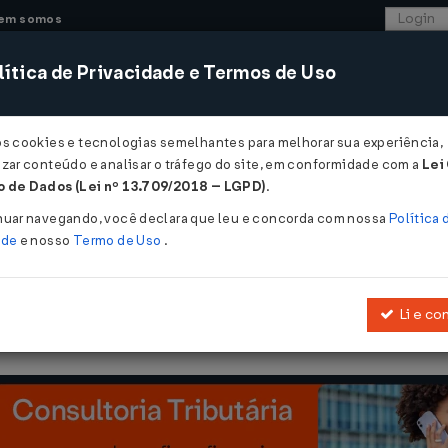
em somos
ítica de Privacidade e Termos de Uso
CONSULTORIA
SISTEMAS
COMÉRCIO EXTER
os cookies e tecnologias semelhantes para melhorar sua experiência,
zar conteúdo e analisar o tráfego do site, em conformidade com a
Lei
- São Paulo
 de Dados (Lei nº 13.709/2018 – LGPD)
.
2026
nuar navegando, você declara que leu e concorda com nossa
Política 
ade
e nosso
Termo de Uso
.
Li e co
P, aprovado pelo
Decreto Nº 45490/2000
, referente à emissão de 