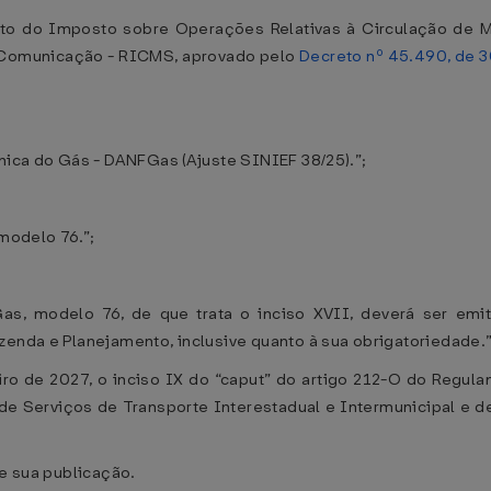
to do Imposto sobre Operações Relativas à Circulação de 
e Comunicação - RICMS, aprovado pelo
Decreto nº 45.490, de 
ônica do Gás - DANFGas (Ajuste SINIEF 38/25).”;
 modelo 76.”;
Gas, modelo 76, de que trata o inciso XVII, deverá ser e
enda e Planejamento, inclusive quanto à sua obrigatoriedade.​”
aneiro de 2027, o inciso IX do “caput” do artigo 212-O do Reg
de Serviços de Transporte Interestadual e Intermunicipal e
de sua publicação.