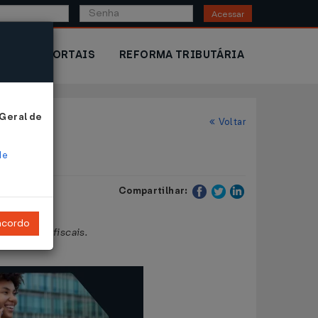
Acessar
IOR
PORTAIS
REFORMA TRIBUTÁRIA
 Geral de
Voltar
de
Compartilhar:
ncordo
documentos fiscais.