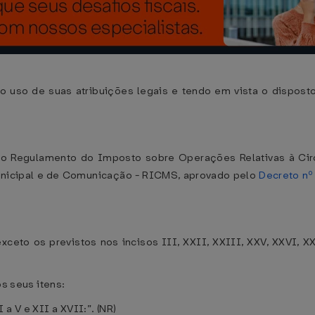
 de suas atribuições legais e tendo em vista o disposto
s do Regulamento do Imposto sobre Operações Relativas à Ci
unicipal e de Comunicação - RICMS, aprovado pelo
Decreto nº
exceto os previstos nos incisos III, XXII, XXIII, XXV, XXVI, 
os seus itens:
a V e XII a XVII:”. (NR)