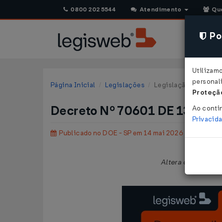
0800 202 5544
Atendimento
Qu
Pol
Utilizam
personali
Página Inicial
Legislações
Legislação Estadual 
Proteção
Decreto Nº 70601 DE 13/05/
Ao conti
Privacid
Publicado no DOE - SP em 14 mai 2026
Altera o RICMS/S