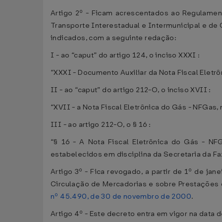
Artigo 2º - Ficam acrescentados ao Regulamen
Transporte Interestadual e Intermunicipal e d
indicados, com a seguinte redação:
I - ao “caput” do artigo 124, o inciso XXXI :
“XXXI - Documento Auxiliar da Nota Fiscal Eletr
II - ao “caput” do artigo 212-O, o inciso XVII :
“XVII - a Nota Fiscal Eletrônica do Gás - NFGas,
III - ao artigo 212-O, o ​​§ 16 :
“§ 16 - A Nota Fiscal Eletrônica do Gás - NF
estabelecidos em disciplina da Secretaria da Faz
Artigo 3º - Fica revogado, a partir de 1º de j
Circulação de Mercadorias e sobre Prestações 
nº 45.490, de 30 de novembro de 2000
.
Artigo 4º - Este decreto entra em vigor na data 