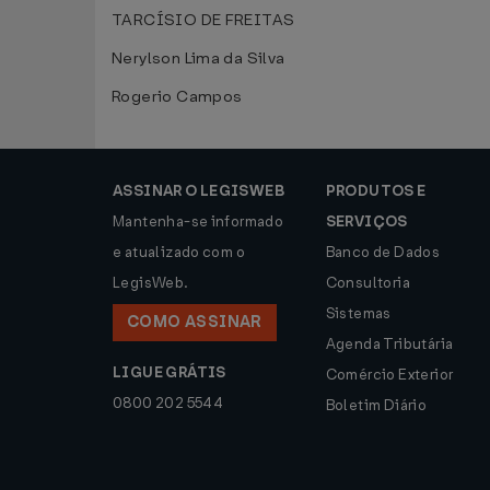
TARCÍSIO DE FREITAS
Nerylson Lima da Silva
Rogerio Campos
ASSINAR O LEGISWEB
PRODUTOS E
Mantenha-se informado
SERVIÇOS
e atualizado com o
Banco de Dados
LegisWeb.
Consultoria
Sistemas
COMO ASSINAR
Agenda Tributária
LIGUE GRÁTIS
Comércio Exterior
0800 202 5544
Boletim Diário