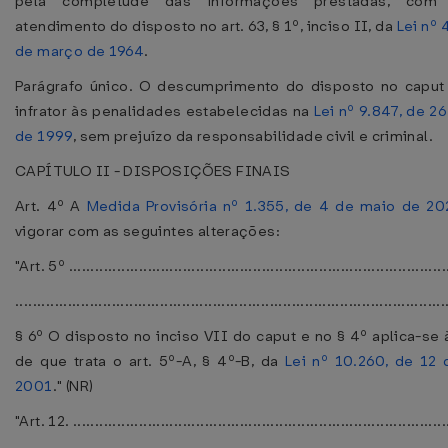
pela completude das informações prestadas, com 
atendimento do disposto no art. 63, § 1º, inciso II, da
Lei nº 
de março de 1964
.
Parágrafo único. O descumprimento do disposto no caput 
infrator às penalidades estabelecidas na
Lei nº 9.847, de 2
de 1999
, sem prejuízo da responsabilidade civil e criminal.
CAPÍTULO II - DISPOSIÇÕES FINAIS
Art. 4º A
Medida Provisória nº 1.355, de 4 de maio de 20
vigorar com as seguintes alterações:
"Art. 5º ......................................................................................
..................................................................................................
§ 6º O disposto no inciso VII do caput e no § 4º aplica-se 
de que trata o art. 5º-A, § 4º-B, da
Lei nº 10.260, de 12 
2001
." (NR)
"Art. 12. .....................................................................................