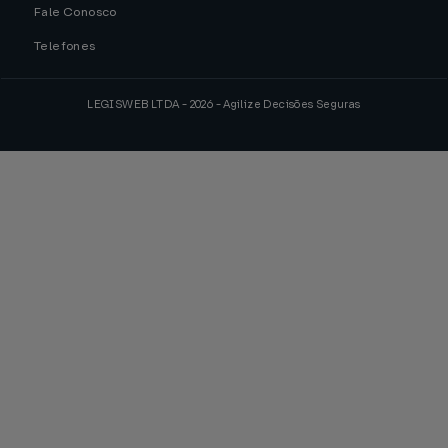
Fale Conosco
Telefones
LEGISWEB LTDA - 2026 - Agilize Decisões Seguras