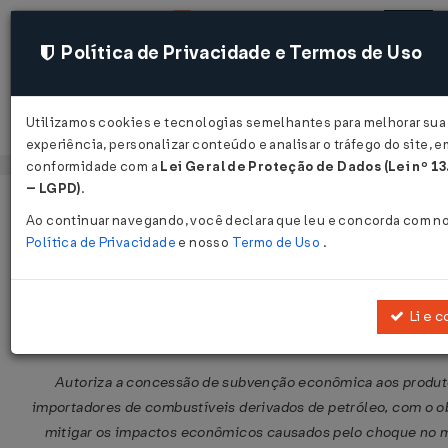
Política de Privacidade e Termos de Uso
Utilizamos cookies e tecnologias semelhantes para melhorar sua
Acessar
experiência, personalizar conteúdo e analisar o tráfego do site, e
conformidade com a
Lei Geral de Proteção de Dados (Lei nº 1
– LGPD)
.
Página Inicial
Legislações
Legislação Federal
Ao continuar navegando, você declara que leu e concorda com n
Política de Privacidade
e nosso
Termo de Uso
.
Medida Provisória Nº 1358 DE 13/05
Publicado no DOU em 13 mai 2026
Li e 
Compartilhar:
Autoriza a concessão de subvenção econômica aos produt
importadores de combustíveis derivados de petróleo, com o o
mitigar os impactos econômicos causados pelo choque no 