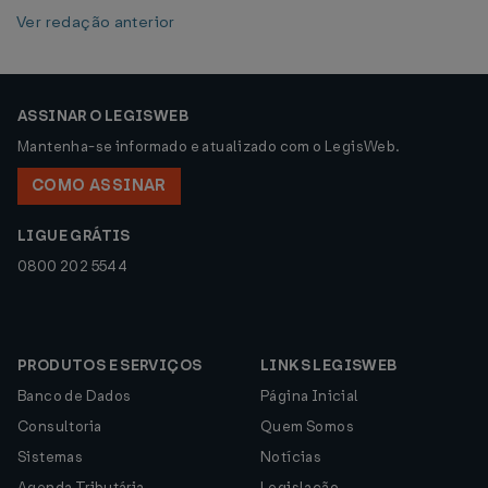
Ver redação anterior
ASSINAR O LEGISWEB
Mantenha-se informado e atualizado com o LegisWeb.
COMO ASSINAR
LIGUE GRÁTIS
0800 202 5544
PRODUTOS E SERVIÇOS
LINKS LEGISWEB
Banco de Dados
Página Inicial
Consultoria
Quem Somos
Sistemas
Notícias
Agenda Tributária
Legislação