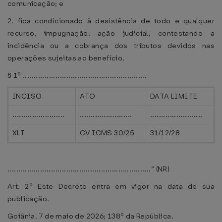
comunicação; e
2. fica condicionado à desistência de todo e qualquer
recurso, impugnação, ação judicial, contestando a
incidência ou a cobrança dos tributos devidos nas
operações sujeitas ao benefício.
§ 1º .........................................................
INCISO
ATO
DATA LIMITE
........................
........................
........................
XLI
CV ICMS 30/25
31/12/28
..................................................................” (NR)
Art. 2º Este Decreto entra em vigor na data de sua
publicação.
Goiânia, 7 de maio de 2026; 138º da República.