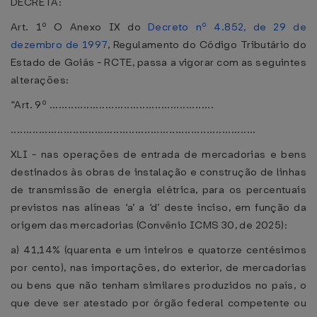
DECRETA:
Art. 1º O Anexo IX do
Decreto nº 4.852, de 29 de
dezembro de 1997
, Regulamento do Código Tributário do
Estado de Goiás - RCTE, passa a vigorar com as seguintes
alterações:
“Art. 9º .....................................................
...............................................................................
XLI - nas operações de entrada de mercadorias e bens
destinados às obras de instalação e construção de linhas
de transmissão de energia elétrica, para os percentuais
previstos nas alíneas ‘a’ a ‘d’ deste inciso, em função da
origem das mercadorias (Convênio ICMS 30, de 2025):
a) 41,14% (quarenta e um inteiros e quatorze centésimos
por cento), nas importações, do exterior, de mercadorias
ou bens que não tenham similares produzidos no país, o
que deve ser atestado por órgão federal competente ou