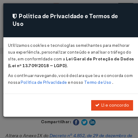
Política de Privacidade e Termos de
Uso
Acessar
Utilizamos cookies e tecnologias semelhantes para melhorar
sua experiência, personalizar conteúdo e analisar o tráfego do
site, em conformidade com a
Lei Geral de Proteção de Dados
Página Inicial
Legislações
Legislação Estadual - Goiás
(Lei nº 13.709/2018 – LGPD)
.
Ao continuar navegando, você declara que leu e concorda com
Voltar
nossa
Política de Privacidade
e nosso
Termo de Uso
.
Decreto Nº 10904 DE 07/05/2026
Li e concordo
Publicado no DOE - GO em 7 mai 2026
Compartilhar:
Altera o Anexo IX do
Decreto nº 4.852, de 29 de dezembro de