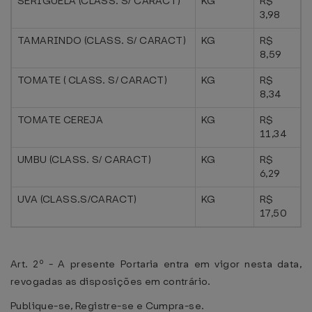
SERIGUELA (CLASS. S/ CARACT)
KG
R$
3,98
TAMARINDO (CLASS. S/ CARACT)
KG
R$
8,59
TOMATE ( CLASS. S/ CARACT)
KG
R$
8,34
TOMATE CEREJA
KG
R$
11,34
UMBU (CLASS. S/ CARACT)
KG
R$
6,29
UVA (CLASS.S/CARACT)
KG
R$
17,50
Art. 2º - A presente Portaria entra em vigor nesta data,
revogadas as disposições em contrário.
Publique-se, Registre-se e Cumpra-se.