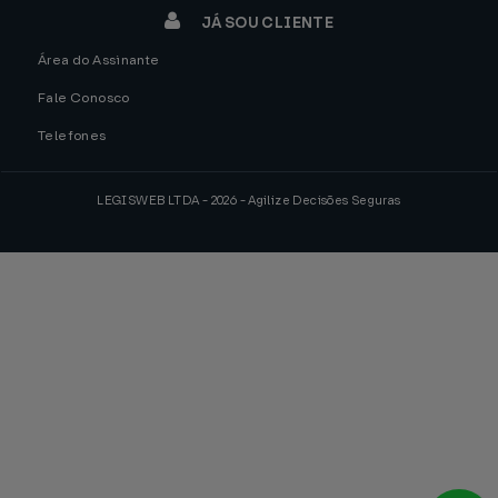
JÁ SOU CLIENTE
Área do Assinante
Fale Conosco
Telefones
LEGISWEB LTDA - 2026 - Agilize Decisões Seguras