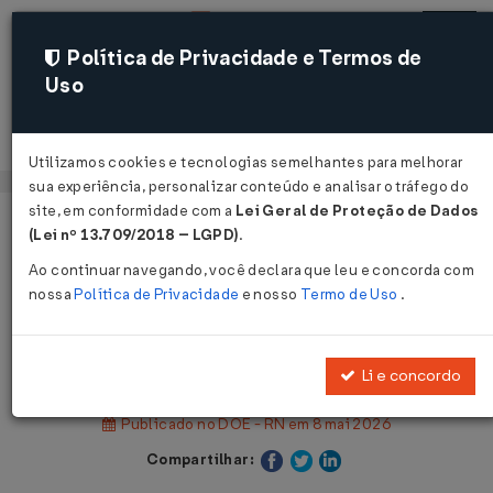
Política de Privacidade e Termos de
Uso
Acessar
Utilizamos cookies e tecnologias semelhantes para melhorar
sua experiência, personalizar conteúdo e analisar o tráfego do
site, em conformidade com a
Lei Geral de Proteção de Dados
Página Inicial
Legislações
(Lei nº 13.709/2018 – LGPD)
.
Legislação Estadual - Rio Grande do Norte
Ao continuar navegando, você declara que leu e concorda com
nossa
Política de Privacidade
e nosso
Termo de Uso
.
Voltar
Portaria SEI Nº 206 DE 06/05/2026
Li e concordo
Publicado no DOE - RN em 8 mai 2026
Compartilhar: