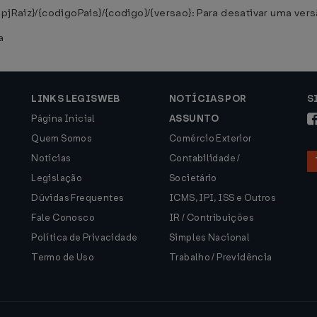
pjRaiz}/{codigoPais}/{codigo}/{versao}: Para desativar uma ver
a
LINKS LEGISWEB
NOTÍCIAS POR
S
Página Inicial
ASSUNTO
Quem Somos
Comércio Exterior
Notícias
Contabilidade /
Legislação
Societário
Dúvidas Frequentes
ICMS, IPI, ISS e Outros
Fale Conosco
IR / Contribuições
Política de Privacidade
Simples Nacional
Termo de Uso
Trabalho / Previdência