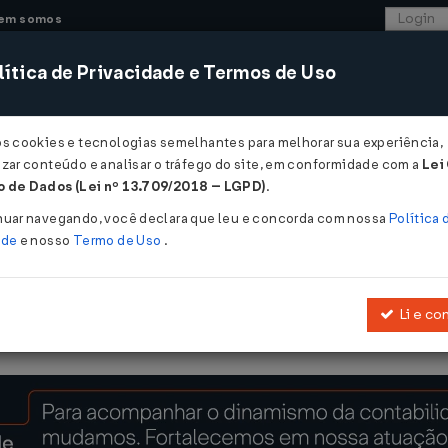
em somos
ítica de Privacidade e Termos de Uso
CONSULTORIA
SISTEMAS
COMÉRCIO EXTER
os cookies e tecnologias semelhantes para melhorar sua experiência,
zar conteúdo e analisar o tráfego do site, em conformidade com a
Lei
 de Dados (Lei nº 13.709/2018 – LGPD)
.
º 4 DE 07/05/2026
nuar navegando, você declara que leu e concorda com nossa
Política 
ade
e nosso
Termo de Uso
.
Li e co
Atualização de API Catálogo de Produtos