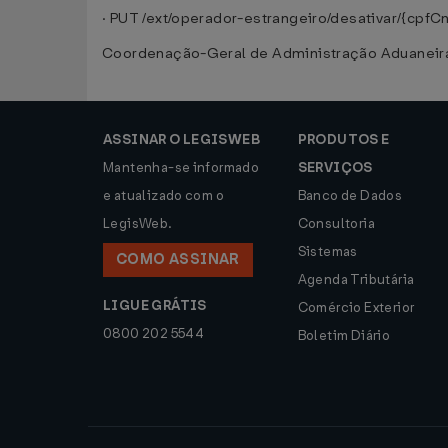
· PUT /ext/operador-estrangeiro/desativar/{cpfCn
Coordenação-Geral de Administração Aduaneir
ASSINAR O LEGISWEB
PRODUTOS E
Mantenha-se informado
SERVIÇOS
e atualizado com o
Banco de Dados
LegisWeb.
Consultoria
Sistemas
COMO ASSINAR
Agenda Tributária
LIGUE GRÁTIS
Comércio Exterior
0800 202 5544
Boletim Diário