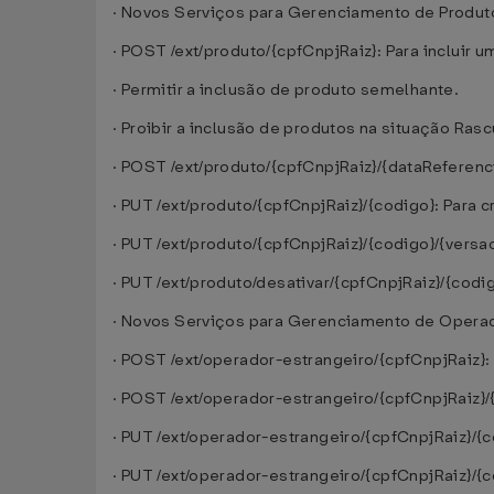
· Novos Serviços para Gerenciamento de Produt
· POST /ext/produto/{cpfCnpjRaiz}: Para incluir um
· Permitir a inclusão de produto semelhante.
· Proibir a inclusão de produtos na situação Ras
· POST /ext/produto/{cpfCnpjRaiz}/{dataReferenci
· PUT /ext/produto/{cpfCnpjRaiz}/{codigo}: Para 
· PUT /ext/produto/{cpfCnpjRaiz}/{codigo}/{versao
· PUT /ext/produto/desativar/{cpfCnpjRaiz}/{codi
· Novos Serviços para Gerenciamento de Operad
· POST /ext/operador-estrangeiro/{cpfCnpjRaiz}: 
· POST /ext/operador-estrangeiro/{cpfCnpjRaiz}/{
· PUT /ext/operador-estrangeiro/{cpfCnpjRaiz}/{
· PUT /ext/operador-estrangeiro/{cpfCnpjRaiz}/{c