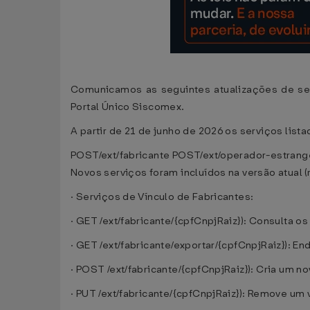
Comunicamos as seguintes atualizações de se
Portal Único Siscomex.
A partir de 21 de junho de 2026 os serviços lis
POST/ext/fabricante POST/ext/operador-estrang
Novos serviços foram incluídos na versão atual 
· Serviços de Vínculo de Fabricantes:
· GET /ext/fabricante/{cpfCnpjRaiz}): Consulta o
· GET /ext/fabricante/exportar/{cpfCnpjRaiz}): 
· POST /ext/fabricante/{cpfCnpjRaiz}): Cria um n
· PUT /ext/fabricante/{cpfCnpjRaiz}): Remove um 