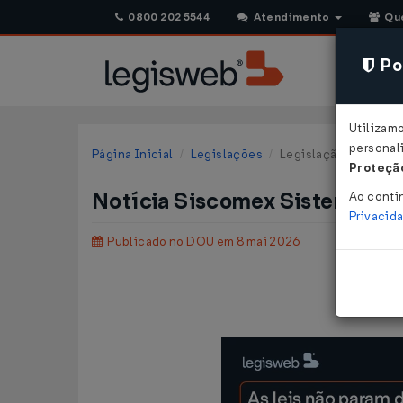
0800 202 5544
Atendimento
Qu
Pol
Utilizam
personali
Página Inicial
Legislações
Legislação Federal
Proteção
Notícia Siscomex Sistemas N
Ao conti
Privacid
Publicado no DOU em 8 mai 2026