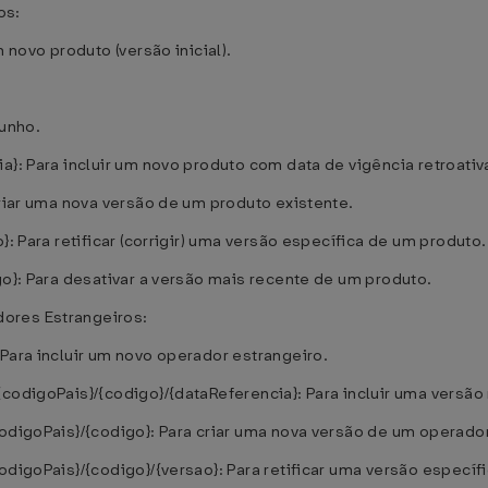
os:
 novo produto (versão inicial).
cunho.
a}: Para incluir um novo produto com data de vigência retroativ
criar uma nova versão de um produto existente.
}: Para retificar (corrigir) uma versão específica de um produto.
go}: Para desativar a versão mais recente de um produto.
ores Estrangeiros:
Para incluir um novo operador estrangeiro.
codigoPais}/{codigo}/{dataReferencia}: Para incluir uma versão
codigoPais}/{codigo}: Para criar uma nova versão de um operador
odigoPais}/{codigo}/{versao}: Para retificar uma versão específ