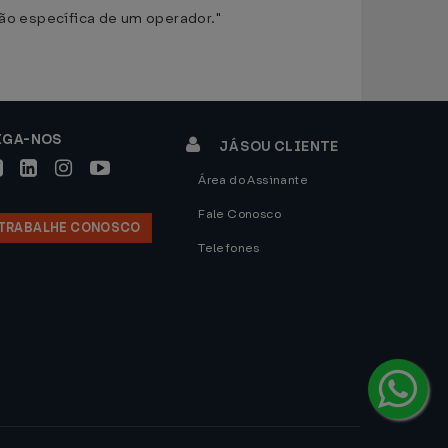
são específica de um operador."
IGA-NOS
JÁ SOU CLIENTE
Área do Assinante
Fale Conosco
TRABALHE CONOSCO
Telefones