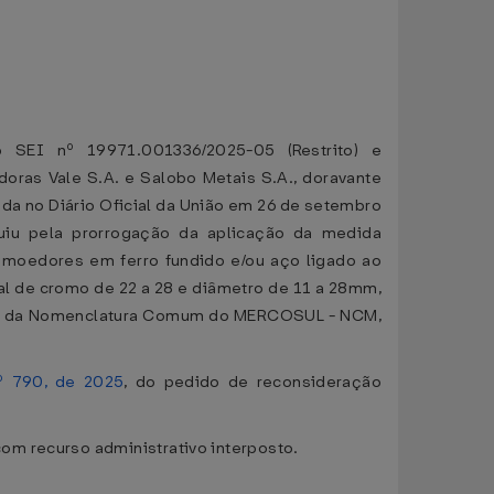
 SEI nº 19971.001336/2025-05 (Restrito) e
oras Vale S.A. e Salobo Metais S.A., doravante
ada no Diário Oficial da União em 26 de setembro
luiu pela prorrogação da aplicação da medida
s moedores em ferro fundido e/ou aço ligado ao
al de cromo de 22 a 28 e diâmetro de 11 a 28mm,
1.00 da Nomenclatura Comum do MERCOSUL - NCM,
º 790, de 2025
, do pedido de reconsideração
om recurso administrativo interposto.