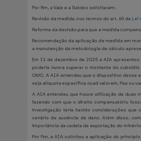
Por fim, a Vale e a Salobo solicitaram:
Revisão da medida, nos termos do art. 65 da
Lei 
Reforma da decisão para que a medida compensa
Recomendação da aplicação de medida em montant
a manutenção da metodologia de cálculo aprese
Em 11 de dezembro de 2025 a AIA apresentou u
poderia nunca superar o montante do subsídio
OMC. A AIA entendeu que o dispositivo desse ar
seja alíquota específica ouad valorem, fixa ou va
A AIA entendeu que houve utilização de duas me
fazendo com que o direito compensatório foss
investigação teria havido considerações que 
cenário de ausência de dano. Além disso, com
importância da cadeia de exportação do minério d
Por fim, a AIA solicitou a aplicação do princípi