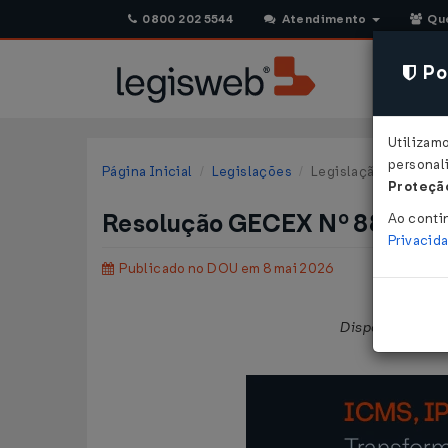
0800 202 5544
Atendimento
Qu
Pol
Utilizam
personali
Página Inicial
Legislações
Legislação Federal
Proteção
Resolução GECEX Nº 889 DE
Ao conti
Privacid
Publicado no DOU em 8 mai 2026
Dispõe sobre a 