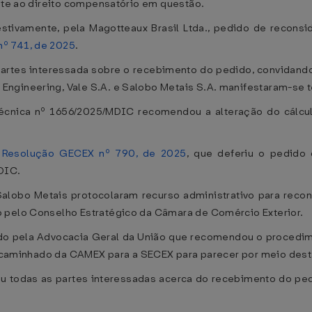
ente ao direito compensatório em questão.
stivamente, pela Magotteaux Brasil Ltda., pedido de recons
º 741, de 2025
.
partes interessada sobre o recebimento do pedido, convidando
ngineering, Vale S.A. e Salobo Metais S.A. manifestaram-se 
écnica nº 1656/2025/MDIC recomendou a alteração do cálcu
a
Resolução GECEX nº 790, de 2025
, que deferiu o pedido
DIC.
alobo Metais protocolaram recurso administrativo para recon
 pelo Conselho Estratégico da Câmara de Comércio Exterior.
sado pela Advocacia Geral da União que recomendou o procedim
 encaminhado da CAMEX para a SECEX para parecer por meio dest
 todas as partes interessadas acerca do recebimento do ped