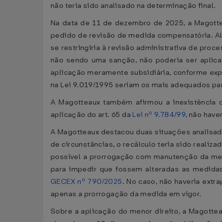
não teria sido analisado na determinação final.
Na data de 11 de dezembro de 2025, a Magotte
pedido de revisão de medida compensatória. Ale
se restringiria à revisão administrativa de pr
não sendo uma sanção, não poderia ser aplica
aplicação meramente subsidiária, conforme exp
na Lei 9.019/1995 seriam os mais adequados para
A Magotteaux também afirmou a inexistência de
aplicação do art. 65 da
Lei nº 9.784/99
, não have
A Magotteaux destacou duas situações analisadas
de circunstâncias, o recálculo teria sido reali
possível a prorrogação com manutenção da me
para impedir que fossem alteradas as medidas
GECEX nº 790/2025
. No caso, não haveria ext
apenas a prorrogação da medida em vigor.
Sobre a aplicação do menor direito, a Magottea