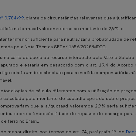
nº 9.784/99
, diante de circunstâncias relevantes que a justifica
tória na formaad valoremretorne ao montante de 2,9%; e
e inferior suficiente para neutralizar a probabilidade de re
ntada pela Nota Técnica SEI nº 1656/2025/MDIC.
ma carta de apoio ao recurso interposto pela Vale e Salob
 apurado e estaria em desacordo com o art. 19.4 do Acord
tigo criaria um teto absoluto para a medida compensatória, 
riável.
todologias de cálculo diferentes com a utilização de preços C
e calculado pelo montante de subsídio apurado sobre preços 
comprovariam que a alíquotaad valoremde 2,9% seria suficien
entou sobre a impossibilidade de repasse do encargo para
e ferro no Brasil.
o do menor direito, nos termos do art. 74, parágrafo 1º, do
Decr