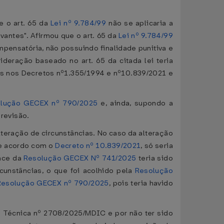
e o art. 65 da
Lei nº 9.784/99
não se aplicaria a
antes". Afirmou que o art. 65 da
Lei nº 9.784/99
pensatória, não possuindo finalidade punitiva e
eração baseado no art. 65 da citada lei teria
os nos Decretos nº1.355/1994 e nº10.839/2021 e
lução GECEX nº 790/2025
e, ainda, supondo a
 revisão.
lteração de circunstâncias. No caso da alteração
 de acordo com o
Decreto nº 10.839/2021
, só seria
ace da
Resolução GECEX Nº 741/2025
teria sido
unstâncias, o que foi acolhido pela
Resolução
Resolução GECEX nº 790/2025
, pois teria havido
ta Técnica nº 2708/2025/MDIC e por não ter sido