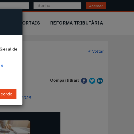
Acessar
IOR
PORTAIS
REFORMA TRIBUTÁRIA
 Geral de
Voltar
de
Compartilhar:
ncordo
ex Nº 790/2025
.