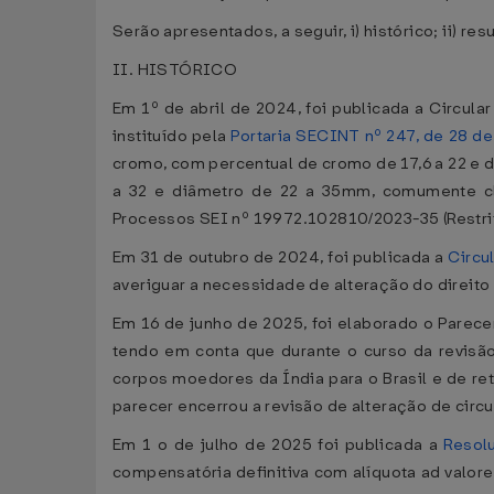
Serão apresentados, a seguir, i) histórico; ii) 
II. HISTÓRICO
Em 1º de abril de 2024, foi publicada a Circula
instituído pela
Portaria SECINT nº 247, de 28 d
cromo, com percentual de cromo de 17,6 a 22 e 
a 32 e diâmetro de 22 a 35mm, comumente cl
Processos SEI nº 19972.102810/2023-35 (Restri
Em 31 de outubro de 2024, foi publicada a
Circu
averiguar a necessidade de alteração do direit
Em 16 de junho de 2025, foi elaborado o Pare
tendo em conta que durante o curso da revisã
corpos moedores da Índia para o Brasil e de 
parecer encerrou a revisão de alteração de circ
Em 1 o de julho de 2025 foi publicada a
Resol
compensatória definitiva com alíquota ad valore