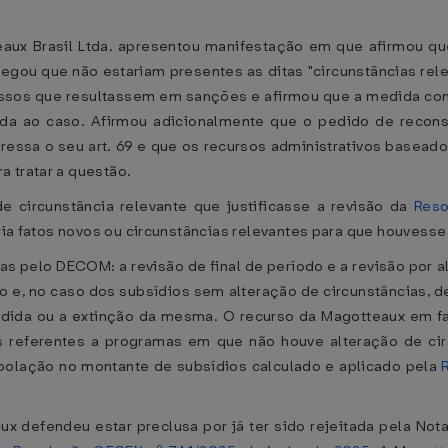
aux Brasil Ltda. apresentou manifestação em que afirmou qu
gou que não estariam presentes as ditas "circunstâncias relev
ocessos que resultassem em sanções e afirmou que a medida com
da ao caso. Afirmou adicionalmente que o pedido de reconsid
ressa o seu art. 69 e que os recursos administrativos basead
 tratar a questão.
 circunstância relevante que justificasse a revisão da
Reso
ria fatos novos ou circunstâncias relevantes para que houvesse
 pelo DECOM: a revisão de final de período e a revisão por a
zado e, no caso dos subsídios sem alteração de circunstâncias,
dida ou a extinção da mesma. O recurso da Magotteaux em f
 referentes a programas em que não houve alteração de circ
rapolação no montante de subsídios calculado e aplicado pela
ux defendeu estar preclusa por já ter sido rejeitada pela No