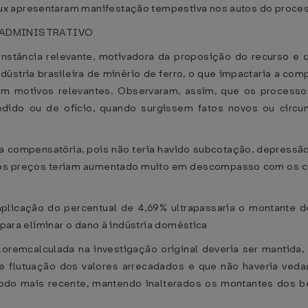
ux apresentaram manifestação tempestiva nos autos do proce
 ADMINISTRATIVO
nstância relevante, motivadora da proposição do recurso e 
ústria brasileira de minério de ferro, o que impactaria a co
riam motivos relevantes. Observaram, assim, que os process
dido ou de ofício, quando surgissem fatos novos ou circunst
 compensatória, pois não teria havido subcotação, depressã
 os preços teriam aumentado muito em descompasso com os c
aplicação do percentual de 4,69% ultrapassaria o montante d
 para eliminar o dano à indústria doméstica
oremcalculada na investigação original deveria ser mantida
e flutuação dos valores arrecadados e que não haveria veda
íodo mais recente, mantendo inalterados os montantes dos be