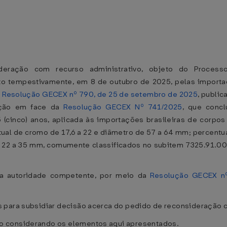
deração com recurso administrativo, objeto do Processo
to tempestivamente, em 8 de outubro de 2025, pelas importad
a
Resolução GECEX nº 790, de 25 de setembro de 2025
, public
ação em face da
Resolução GECEX Nº 741/2025
, que conc
5 (cinco) anos, aplicada às importações brasileiras de corpo
al de cromo de 17,6 a 22 e diâmetro de 57 a 64 mm; percentu
de 22 a 35 mm, comumente classificados no subitem 7325.9
da autoridade competente, por meio da
Resolução GECEX n
.
 para subsidiar decisão acerca do pedido de reconsideração c
o considerando os elementos aqui apresentados.