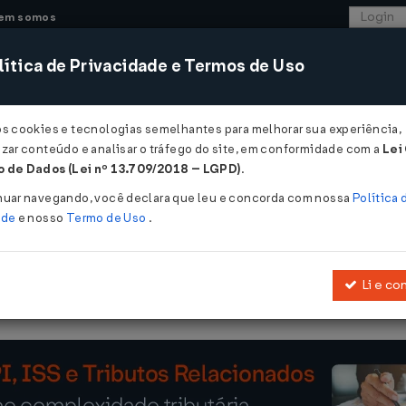
em somos
ítica de Privacidade e Termos de Uso
CONSULTORIA
SISTEMAS
COMÉRCIO EXTER
os cookies e tecnologias semelhantes para melhorar sua experiência,
zar conteúdo e analisar o tráfego do site, em conformidade com a
Lei
 de Dados (Lei nº 13.709/2018 – LGPD)
.
 08/05/2026
nuar navegando, você declara que leu e concorda com nossa
Política 
ade
e nosso
Termo de Uso
.
Li e co
apreciação do pedido de reconsideração em face da
Resolução Gec