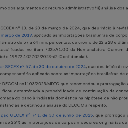
resumo dos argumentos do recurso administrativo iii) análise do
r SECEX nº 13, de 28 de março de 2024, que deu início à revi
e março de 2019
, aplicado às importações brasileiras de corp
diâmetro de 57 a 64 mm, percentual de cromo de 22 a 28 e diâm
assificados no item 7325.91.00 da Nomenclatura Comum do
to) e 19972.102702/2023-62 (Confidencial).
lar SECEX nº 57, de 30 de outubro de 2024
, que deu início à re
o compensatório aplicado sobre as importações brasileiras de 
cer DECOM no1103/2025/MDIC que recomendou a prorrogação d
o ficou determinada a probabilidade de continuação da conc
retomada do dano à indústria doméstica na hipótese de não p
unstâncias e detalhou a análise do DECOM a respeito.
ução GECEX nº 741, de 30 de junho de 2025
, que prorrogou
m de 2,9% às importações de corpos moedores originárias da Í