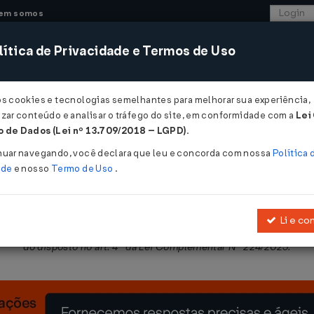
em somos
ítica de Privacidade e Termos de Uso
CONSULTORIA
SISTEMAS
COMÉRCIO EXTER
os cookies e tecnologias semelhantes para melhorar sua experiência,
zar conteúdo e analisar o tráfego do site, em conformidade com a
Lei
- Paraíba
 de Dados (Lei nº 13.709/2018 – LGPD)
.
2026
nuar navegando, você declara que leu e concorda com nossa
Política 
ade
e nosso
Termo de Uso
.
Li e co
ação ou de redução de carga de tributos federais, previstas nos 
do disposto no art. 4º da Lei Complementar Nº 224/2025.