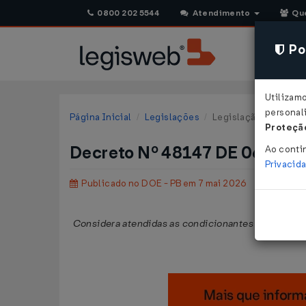
0800 202 5544
Atendimento
Qu
Pol
Utilizam
personali
Página Inicial
Legislações
Legislação Estadual 
Proteção
Decreto Nº 48147 DE 06/05/
Ao conti
Privacid
Publicado no DOE - PB em 7 mai 2026
Considera atendidas as condicionantes de desoner