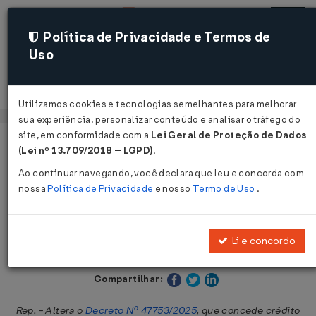
Política de Privacidade e Termos de
Uso
Acessar
Utilizamos cookies e tecnologias semelhantes para melhorar
sua experiência, personalizar conteúdo e analisar o tráfego do
site, em conformidade com a
Lei Geral de Proteção de Dados
Página Inicial
Legislações
Legislação Estadual - Paraíba
(Lei nº 13.709/2018 – LGPD)
.
Ao continuar navegando, você declara que leu e concorda com
Voltar
nossa
Política de Privacidade
e nosso
Termo de Uso
.
Decreto Nº 48127 DE 29/04/2026
Li e concordo
Publicado no DOE - PB em 7 mai 2026
Compartilhar:
Rep. - Altera o
Decreto Nº 47753/2025
, que concede crédito