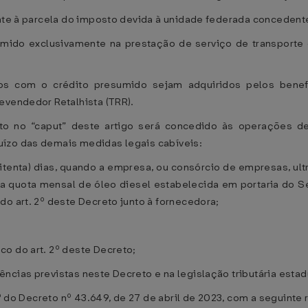
ente à parcela do imposto devida à unidade federada concedent
umido exclusivamente na prestação de serviço de transporte 
dos com o crédito presumido sejam adquiridos pelos benefi
evendedor Retalhista (TRR).
to no “caput” deste artigo será concedido às operações de
uízo das demais medidas legais cabíveis:
oitenta) dias, quando a empresa, ou consórcio de empresas, ult
a quota mensal de óleo diesel estabelecida em portaria do Se
do art. 2º deste Decreto junto à fornecedora;
o do art. 2º deste Decreto;
cias previstas neste Decreto e na legislação tributária estadu
2º do Decreto nº 43.649, de 27 de abril de 2023, com a seguinte