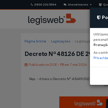
0800 202 5544
Atendimento
Qu
Pol
Utilizam
personali
Página Inicial
Legislações
Legislação Estadual 
Proteção
Decreto Nº 48126 DE 29/04/
Ao conti
Privacid
Publicado no DOE - PB em 7 mai 2026
Rep. - Altera o Decreto Nº 43649/2023, que con
co