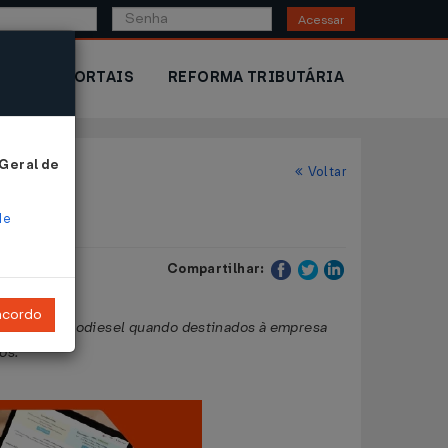
Acessar
IOR
PORTAIS
REFORMA TRIBUTÁRIA
 Geral de
Voltar
de
Compartilhar:
ncordo
 diesel e biodiesel quando destinados à empresa
os.