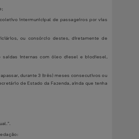
e;
coletivo intermunicipal de passageiros por vias
ciários, ou consórcio destes, diretamente de
 saídas internas com óleo diesel e biodiesel,
rapassar, durante 3 (três) meses consecutivos ou
cretário de Estado da Fazenda, ainda que tenha
al.”.
 redação: