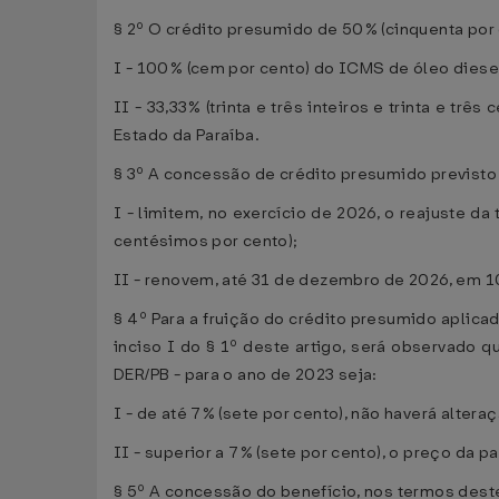
§ 2º O crédito presumido de 50% (cinquenta por c
I - 100% (cem por cento) do ICMS de óleo diesel
II - 33,33% (trinta e três inteiros e trinta e t
Estado da Paraíba.
§ 3º A concessão de crédito presumido previsto 
I - limitem, no exercício de 2026, o reajuste d
centésimos por cento);
II - renovem, até 31 de dezembro de 2026, em 10
§ 4º Para a fruição do crédito presumido aplica
inciso I do § 1º deste artigo, será observado 
DER/PB - para o ano de 2023 seja:
I - de até 7% (sete por cento), não haverá alte
II - superior a 7% (sete por cento), o preço da
§ 5º A concessão do benefício, nos termos des