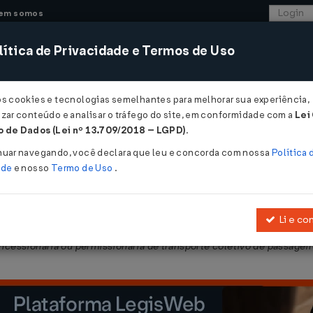
em somos
ítica de Privacidade e Termos de Uso
CONSULTORIA
SISTEMAS
COMÉRCIO EXTER
os cookies e tecnologias semelhantes para melhorar sua experiência,
zar conteúdo e analisar o tráfego do site, em conformidade com a
Lei
- Paraíba
 de Dados (Lei nº 13.709/2018 – LGPD)
.
2026
nuar navegando, você declara que leu e concorda com nossa
Política 
ade
e nosso
Termo de Uso
.
Li e co
cede crédito presumido do ICMS para as operações de saída de óleo
ncessionária ou permissionária de transporte coletivo de passageir