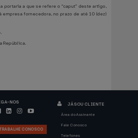
portaria a que se refere o “caput” deste artigo,
à empresa fornecedora, no prazo de até 10 (dez)
.
 República.
IGA-NOS
JÁ SOU CLIENTE
Área do Assinante
Fale Conosco
TRABALHE CONOSCO
Telefones