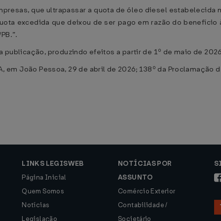
presas, que ultrapassar a quota de óleo diesel estabelecida na 
uota excedida que deixou de ser pago em razão do benefício 
PB.”.
ua publicação, produzindo efeitos a partir de 1º de maio de 2026
 João Pessoa, 29 de abril de 2026; 138º da Proclamação da
LINKS LEGISWEB
NOTÍCIAS POR
S
Página Inicial
ASSUNTO
Quem Somos
Comércio Exterior
Notícias
Contabilidade /
Legislação
Societário