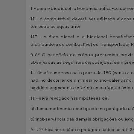
I - para o biodiesel, o benefício aplica-se som
II - o combustível deverá ser utilizado e cons
terrestre ou aquaviário;
III - o óleo diesel e o biodiesel beneficia
distribuidora de combustível ou Transportador R
§ 6º O benefício do crédito presumido previs
observadas as seguintes disposições, sem prej
I - ficará suspenso pelo prazo de 180 (cento e 
não, no decorrer de um mesmo ano-calendário, 
havido o pagamento referido no parágrafo único 
II - será revogado nas hipóteses de:
a) descumprimento do disposto no parágrafo únic
b) inobservância das demais obrigações ou exigên
Art. 2º Fica acrescido o parágrafo único ao art. 