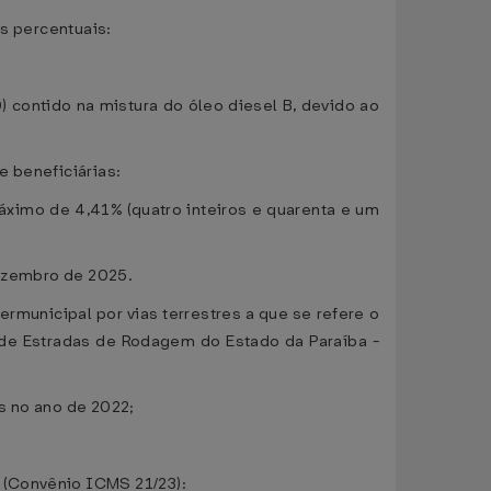
es percentuais:
0) contido na mistura do óleo diesel B, devido ao
e beneficiárias:
máximo de 4,41% (quatro inteiros e quarenta e um
dezembro de 2025.
rmunicipal por vias terrestres a que se refere o
o de Estradas de Rodagem do Estado da Paraíba -
s no ano de 2022;
 (Convênio ICMS 21/23):