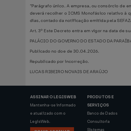
“Parágrafo único. A empresa, ou consórcio de em
deverá recolher o ICMS Monofásico relativo à q
dias, contado da notificação emitida pela SEFAZ/
Art. 3º Este Decreto entra em vigor na data de s
PALÁCIO DO GOVERNO DO ESTADO DA PARAÍBA, em
Publicado no doe de 30.04.2026.
Republicado por incorreção.
LUCAS RIBEIRO NOVAIS DE ARAÚJO
ASSINAR O LEGISWEB
PRODUTOS E
Mantenha-se informado
SERVIÇOS
e atualizado com o
Banco de Dados
LegisWeb.
Consultoria
Sistemas