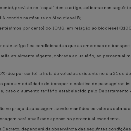
ento), previsto no “caput” deste artigo, aplica-se nos seguint
 A contido na mistura do óleo diesel B;
rês centésimos por cento) do ICMS, em relação ao biodiesel (B10
neste artigo fica condicionada a que as empresas de transport
a tarifa atualmente vigente, cobrada ao usuário, ao percentual 
% (dez por cento), a frota de veículos existente no dia 31 de 
do para a modalidade de transporte coletivo de passageiros inte
que, caso o aumento tarifário estabelecido pelo Departament
ração no preço da passagem, sendo mantidos os valores cobrado
 passagem será atualizado apenas no percentual excedente.
te Decreto, dependerá da observância das seguintes condições