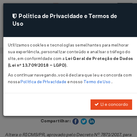
Política de Privacidade e Termos de
Uso
Acessar
Utilizamos cookies e tecnologias semelhantes para melhorar
sua experiência, personalizar conteúdo e analisar o tráfego do
site, em conformidade com a
Lei Geral de Proteção de Dados
Página Inicial
Legislações
Legislação Estadual - Paraná
(Lei nº 13.709/2018 – LGPD)
.
Ao continuar navegando, você declara que leu e concorda com
Voltar
nossa
Política de Privacidade
e nosso
Termo de Uso
.
Decreto Nº 13519 DE 04/05/2026
Li e concordo
Publicado no DOE - PR em 4 mai 2026
Compartilhar:
Altera o RICMS/PR, aprovado pelo Decreto Nº 7871/2017, para