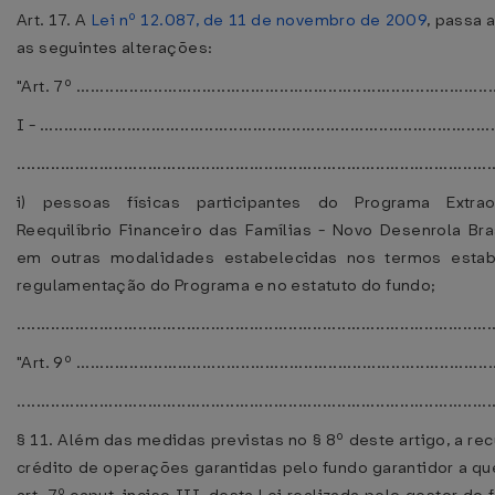
Art. 17. A
Lei nº 12.087, de 11 de novembro de 2009
, passa 
as seguintes alterações:
"Art. 7º ......................................................................................
I - ..............................................................................................
..................................................................................................
i) pessoas físicas participantes do Programa Extrao
Reequilíbrio Financeiro das Famílias - Novo Desenrola Bras
em outras modalidades estabelecidas nos termos estab
regulamentação do Programa e no estatuto do fundo;
................................................................................................
"Art. 9º ......................................................................................
..................................................................................................
§ 11. Além das medidas previstas no § 8º deste artigo, a r
crédito de operações garantidas pelo fundo garantidor a qu