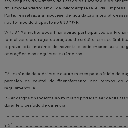
ato conjunto do Ministro de Estado da Fazenda e do Minist
do Empreendedorismo, da Microempresa e da Empresa
Porte, ressalvada a hipótese de liquidação integral dessa
nos termos do disposto no § 13." (NR)
"Art. 3º As instituições financeiras participantes do Pron
formalizar e prorrogar operações de crédito, em seu âmbito
o prazo total máximo de noventa e seis meses para pa
operações e os seguintes parâmetros:
..................................................................................................
IV - carência de até vinte e quatro meses para o início do 
parcelas de capital do financiamento, nos termos do 
regulamento; e
V - encargos financeiros ao mutuário poderão ser capitaliz
durante o período de carência.
..................................................................................................
§ 5º ...........................................................................................