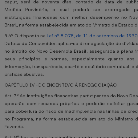
caput, será de noventa dias, contado da data de publi
Medida Provisória, o qual poderá ser prorrogado p
instituições financeiras com melhor desempenho no Nov
Brasil, na forma estabelecida em ato do Ministro de Estado 
§ 6º O disposto na
Lei nº 8.078, de 11 de setembro de 1990
Defesa do Consumidor, aplica-se à renegociação de dívidas
no âmbito do Novo Desenrola Brasil, assegurada a plena i
seus princípios e normas, especialmente quanto aos
informação, transparência, boa-fé e equilíbrio contratual, e
práticas abusivas.
CAPÍTULO IV - DO INCENTIVO À RENEGOCIAÇÃO
Art. 7º As instituições financeiras participantes do Novo Des
operarão com recursos próprios e poderão solicitar gar
para cobertura do risco de inadimplência nas linhas de créd
no Programa, na forma estabelecida em ato do Ministro 
Fazenda.
Art. 8º Em caso de inadimplência entre o nonagésimo prim