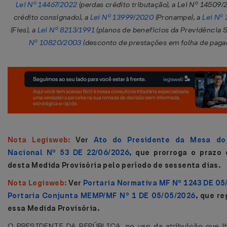
Lei Nº 14467/2022
(perdas crédito tributação), a Lei Nº 14509/
crédito consignado), a
Lei Nº 13999/2020
(Pronampe), a
Lei Nº
(Fies), a
Lei Nº 8213/1991
(planos de benefícios da Previdência S
Nº 10820/2003
(desconto de prestações em folha de paga
Nota Legisweb:
Ver
Ato do Presidente da Mesa do
Nacional Nº 53 DE 22/06/2026
, que prorroga o prazo 
desta Medida Provisória pelo período de sessenta dias.
Nota Legisweb:
Ver
Portaria Normativa MF Nº 1243 DE 05
Portaria Conjunta MEMP/MF Nº 1 DE 05/05/2026
, que r
essa Medida Provisória.
O PRESIDENTE DA REPÚBLICA, no uso da atribuição que l