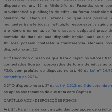
disposto no art. 12, o Ministério da Fazenda, com ap
providenciará a publicação de edital, na forma estabeleci
Ministro de Estado da Fazenda, no qual será possível 
montantes transferidos, a instituição responsável, a agência
e o número da conta, se for o caso, e estipulará prazo de 
contado da data de sua disponibilização, para que os 
titulares possam contestar a transferência efetuada n
disposto no art. 12.
§ 1º Decorrido o prazo de que trata o caput, os valores tra
contestados ficarão incorporados de forma definitiva ao p
FGO, sem prejuízo do disposto no art. 46 da
Lei nº 14.9
setembro de 2024
.
§ 2º O disposto no art. 2º da
Lei nº 2.313, de 3 de setembro
se aplica aos recursos de que trata este Capítulo.
CAPÍTULO VIII - DISPOSIÇÕES FINAIS
Art. 14. Para fins de contratação das operações de crédito