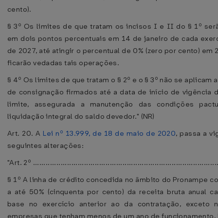
cento).
§ 3º Os limites de que tratam os incisos I e II do § 1º se
em dois pontos percentuais em 14 de janeiro de cada exercí
de 2027, até atingir o percentual de 0% (zero por cento) em
ficarão vedadas tais operações.
§ 4º Os limites de que tratam o § 2º e o § 3º não se aplicam 
de consignação firmados até a data de início de vigência 
limite, assegurada a manutenção das condições pact
liquidação integral do saldo devedor." (NR)
Art. 20. A
Lei nº 13.999, de 18 de maio de 2020
, passa a v
seguintes alterações:
"Art. 2º .......................................................................................
§ 1º A linha de crédito concedida no âmbito do Pronampe c
a até 50% (cinquenta por cento) da receita bruta anual c
base no exercício anterior ao da contratação, exceto 
empresas que tenham menos de um ano de funcionamento,