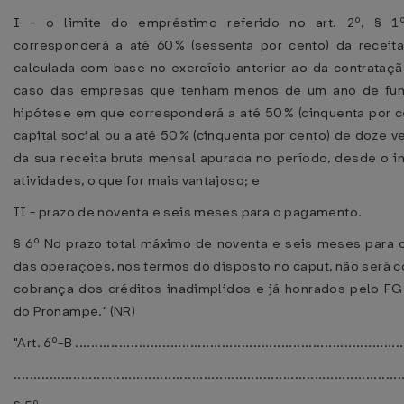
I - o limite do empréstimo referido no art. 2º, § 1º
corresponderá a até 60% (sessenta por cento) da receita
calculada com base no exercício anterior ao da contrataçã
caso das empresas que tenham menos de um ano de fun
hipótese em que corresponderá a até 50% (cinquenta por c
capital social ou a até 50% (cinquenta por cento) de doze 
da sua receita bruta mensal apurada no período, desde o in
atividades, o que for mais vantajoso; e
II - prazo de noventa e seis meses para o pagamento.
§ 6º No prazo total máximo de noventa e seis meses para
das operações, nos termos do disposto no caput, não será c
cobrança dos créditos inadimplidos e já honrados pelo F
do Pronampe." (NR)
"Art. 6º-B ...................................................................................
..................................................................................................