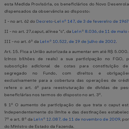
esta Medida Provisória, os beneficiários do Novo Desenrola
dispensados da observância ao disposto:
I - no art. 62 do
Decreto-Lei nº 147, de 3 de fevereiro de 1967
II - no art. 27,caput, alínea "c", da
Lei nº 8.036, de 11 de maio
III - no art. 6º da
Lei nº 10.522, de 19 de julho de 2002
.
Art. 15. Fica a União autorizada a aumentar em até R$ 5.00
(cinco bilhões de reais) a sua participação no FGO, 
subscrição adicional de cotas para constituição de
segregado no Fundo, com direitos e obrigações
exclusivamente para a cobertura das operações de créd
refere o art. 6º para reestruturação de dívidas de pes
beneficiárias nos termos do disposto no art. 3º.
§ 1º O aumento de participação de que trata o caput est
independentemente do limite e das destinações estabeleci
7º e art. 8º da
Lei nº 12.087, de 11 de novembro de 2009
, po
do Ministro de Estado da Fazenda.