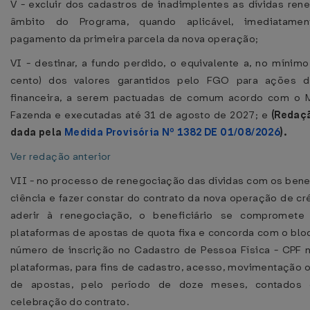
V - excluir dos cadastros de inadimplentes as dívidas ren
âmbito do Programa, quando aplicável, imediatame
pagamento da primeira parcela da nova operação;
VI - destinar, a fundo perdido, o equivalente a, no mínimo
cento) dos valores garantidos pelo FGO para ações 
financeira, a serem pactuadas de comum acordo com o M
Fazenda e executadas até 31 de agosto de 2027; e
(Redaç
dada pela
Medida Provisória Nº 1382 DE 01/08/2026
).
Ver redação anterior
VII - no processo de renegociação das dívidas com os benef
ciência e fazer constar do contrato da nova operação de cr
aderir à renegociação, o beneficiário se compromete
plataformas de apostas de quota fixa e concorda com o blo
número de inscrição no Cadastro de Pessoa Física - CPF n
plataformas, para fins de cadastro, acesso, movimentação o
de apostas, pelo período de doze meses, contados
celebração do contrato.