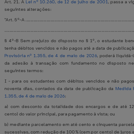
Art. 21. A
Lei nº 10.260, de 12 de julho de 2001
, passa a v
seguintes alterações:
"Art. 5º-A ...................................................................................
..................................................................................................
§ 4º-B Sem prejuízo do disposto no § 1º, o estudante bene
tenha débitos vencidos e não pagos até a data de publicaç
Provisória nº 1.355, de 4 de maio de 2026
, poderá liquidá
da adesão à transação com fundamento no disposto nes
seguintes termos:
I - para os estudantes com débitos vencidos e não pago
noventa dias, contados da data de publicação da
Medida P
1.355, de 4 de maio de 2026
:
a) com desconto da totalidade dos encargos e de até 1
cento) do valor principal, para pagamento à vista; ou
b) mediante parcelamento em até cento e cinquenta parcel
sucessivas, com redução de 100% (cem por cento) de juros 