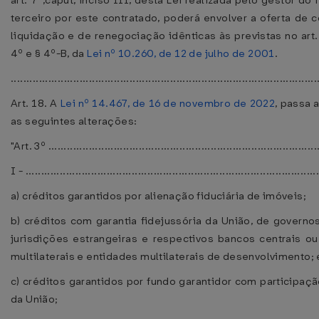
art. 7º,caput, inciso III, desta Lei realizada pelo gestor do 
terceiro por este contratado, poderá envolver a oferta de 
liquidação e de renegociação idênticas às previstas no art. 
4º e § 4º-B, da
Lei nº 10.260, de 12 de julho de 2001
.
................................................................................................
Art. 18. A
Lei nº 14.467, de 16 de novembro de 2022
, passa 
as seguintes alterações:
"Art. 3º .......................................................................................
I - ..............................................................................................
a) créditos garantidos por alienação fiduciária de imóveis;
b) créditos com garantia fidejussória da União, de governo
jurisdições estrangeiras e respectivos bancos centrais o
multilaterais e entidades multilaterais de desenvolvimento; 
c) créditos garantidos por fundo garantidor com participaçã
da União;