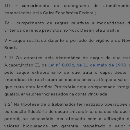
III - cumprimento de cronograma de atendiment
estabelecida pela Caixa Econômica Federal;
IV - cumprimento de regras relativas a modalidades d
critérios de renda previstos no Novo Desenrola Brasil; e
V - saque realizado durante o período de vigência do No
Brasil.
§ 1º Os optantes pela sistemática de saque de que trat
A,caput,inciso II, da
Lei nº 8.036, de 11 de maio de 1990
,
pelo saque extraordinário de que trata o caput deste 
impedidos de realizarem os saques anuais até que o valor
que trata esta Medida Provisória seja compensado integ
quaisquer valores ingressados na conta vinculada.
§ 2º Na hipótese de o trabalhador ter realizado operações 
ou cessão fiduciária do saque aniversário, o saque de que 
poderá, se necessário, ser efetuado com a utilização 
valores bloqueados em garantia, respeitado o valor 