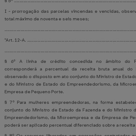
§ 5º ...........................................................................................
I - prorrogação das parcelas vincendas e vencidas, obser
total máximo de noventa e seis meses;
................................................................................................
"Art. 12-A. ..................................................................................
..................................................................................................
§ 6º A linha de crédito concedida no âmbito do P
corresponderá a percentual da receita bruta anual do b
observado o disposto em ato conjunto do Ministro de Estad
e do Ministro de Estado do Empreendedorismo, da Micro
Empresa de Pequeno Porte.
§ 7º Para mulheres empreendedoras, na forma estabele
conjunto do Ministro de Estado da Fazenda e do Ministro 
Empreendedorismo, da Microempresa e da Empresa de Peq
poderá ser aplicado percentual diferenciado sobre a receita 
§ 8º Os recursos liberados em operações contratadas n