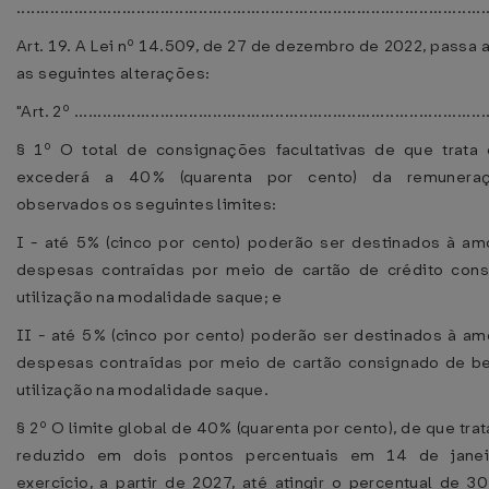
................................................................................................
Art. 19. A Lei nº 14.509, de 27 de dezembro de 2022, passa 
as seguintes alterações:
"Art. 2º .......................................................................................
§ 1º O total de consignações facultativas de que trata
excederá a 40% (quarenta por cento) da remuneraç
observados os seguintes limites:
I - até 5% (cinco por cento) poderão ser destinados à am
despesas contraídas por meio de cartão de crédito con
utilização na modalidade saque; e
II - até 5% (cinco por cento) poderão ser destinados à am
despesas contraídas por meio de cartão consignado de be
utilização na modalidade saque.
§ 2º O limite global de 40% (quarenta por cento), de que trata
reduzido em dois pontos percentuais em 14 de jane
exercício, a partir de 2027, até atingir o percentual de 30