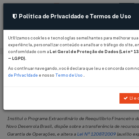
Política de Privacidade e Termos de Uso
Utilizamos cookies e tecnologias semelhantes para melhorar sua
Acessar
experiência, personalizar conteúdo e analisar o tráfego do site, e
conformidade com a
Lei Geral de Proteção de Dados (Lei nº 1
– LGPD)
.
Página Inicial
Legislações
Legislação Federal
Ao continuar navegando, você declara que leu e concorda com n
de Privacidade
e nosso
Termo de Uso
.
Medida Provisória Nº 1355 DE 04/05
Publicado no DOU em 4 mai 2026
Li e
Compartilhar:
Institui o Programa Extraordinário de Reequilíbrio Financeiro d
Novo Desenrola Brasil, dispõe sobre a transferência de recurso
Garantia de Operações, e altera a
Lei Nº 12087/2009
(auxílio ex