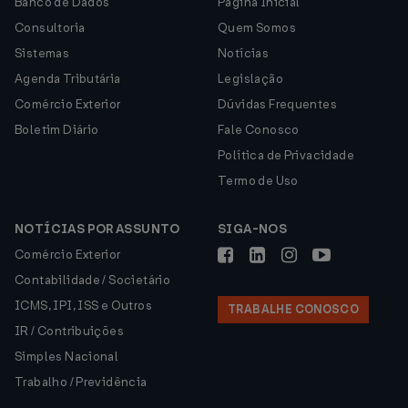
Banco de Dados
Página Inicial
Consultoria
Quem Somos
Sistemas
Notícias
Agenda Tributária
Legislação
Comércio Exterior
Dúvidas Frequentes
Boletim Diário
Fale Conosco
Política de Privacidade
Termo de Uso
NOTÍCIAS POR ASSUNTO
SIGA-NOS
Comércio Exterior
Contabilidade / Societário
ICMS, IPI, ISS e Outros
TRABALHE CONOSCO
IR / Contribuições
Simples Nacional
Trabalho / Previdência