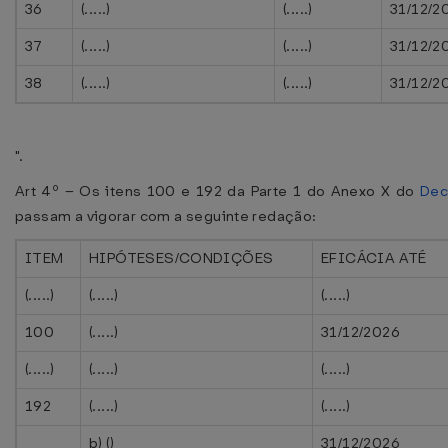
36
(.....)
(.....)
31/12/2
37
(.....)
(.....)
31/12/2
38
(.....)
(.....)
31/12/2
".
Art 4º – Os itens 100 e 192 da Parte 1 do Anexo X do
Dec
passam a vigorar com a seguinte redação:
ITEM
HIPÓTESES/CONDIÇÕES
EFICÁCIA ATÉ
(.....)
(.....)
(.....)
100
(.....)
31/12/2026
(.....)
(.....)
(.....)
192
(.....)
(.....)
b) ()
31/12/2026