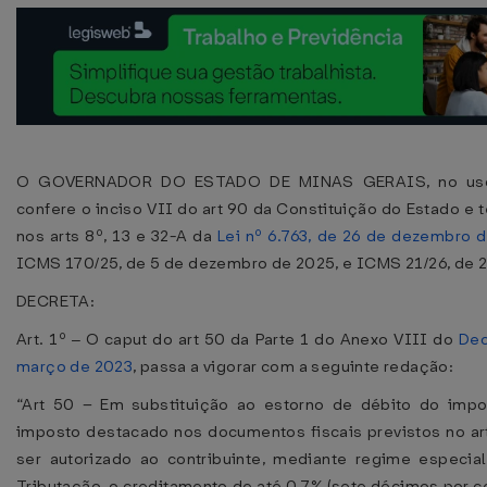
O GOVERNADOR DO ESTADO DE MINAS GERAIS, no uso d
confere o inciso VII do art 90 da Constituição do Estado e 
nos arts 8º, 13 e 32-A da
Lei nº 6.763, de 26 de dezembro 
ICMS 170/25, de 5 de dezembro de 2025, e ICMS 21/26, de 2
DECRETA:
Art. 1º ‒ O caput do art 50 da Parte 1 do Anexo VIII do
Dec
março de 2023
, passa a vigorar com a seguinte redação:
“Art 50 – Em substituição ao estorno de débito do imp
imposto destacado nos documentos fiscais previstos no art
ser autorizado ao contribuinte, mediante regime especia
Tributação, o creditamento de até 0,7% (sete décimos por c