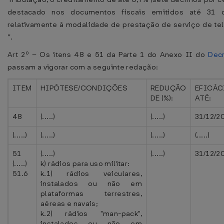
destacado nos documentos fiscais emitidos até 31
relativamente à modalidade de prestação de serviço de t
”.
Art 2º – Os itens 48 e 51 da Parte 1 do Anexo II do
Dec
passam a vigorar com a seguinte redação:
ITEM
HIPÓTESE/CONDIÇÕES
REDUÇÃO
EFICÁC
DE (%):
ATÉ:
48
(.....)
(.....)
31/12/2
(.....)
(.....)
(.....)
(.....)
51
(.....)
(.....)
31/12/2
(.....)
k) rádios para uso militar:
51.6
k.1) rádios veiculares,
instalados ou não em
plataformas terrestres,
aéreas e navais;
k.2) rádios "man-pack",
instalados ou não em