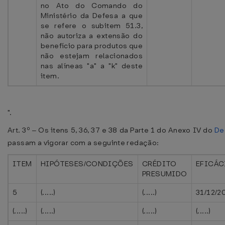
no Ato do Comando do
Ministério da Defesa a que
se refere o subitem 51.3,
não autoriza a extensão do
benefício para produtos que
não estejam relacionados
nas alíneas "a" a "k" deste
item.
".
Art. 3º ‒ Os itens 5, 36, 37 e 38 da Parte 1 do Anexo IV do
De
passam a vigorar com a seguinte redação:
ITEM
HIPÓTESES/CONDIÇÕES
CRÉDITO
EFICÁC
PRESUMIDO
5
(.....)
(.....)
31/12/2
(.....)
(.....)
(.....)
(.....)