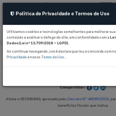
Política de Privacidade e Termos de Uso
Utilizamos cookies e tecnologias semelhantes para melhorar sua 
Acessar
conteúdo e analisar o tráfego do site, em conformidade com a
Lei
Dados (Lei nº 13.709/2018 – LGPD)
.
Ao continuar navegando, você declara que leu e concorda com n
Página Inicial
Legislações
Legislação Estadual - Minas Gerai
Privacidade
e nosso
Termo de Uso
.
Decreto Nº 49223 DE 29/04/2026
Publicado no DOE - MG em 30 abr 20
Compartilhar:
Altera o RICMS/MG, aprovado pelo
Decreto Nº 48589/2023
, pa
benefícios fiscais que indica.