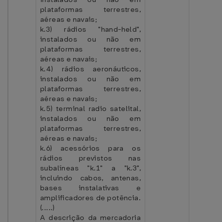
plataformas terrestres,
aéreas e navais;
k.3) rádios "hand-held",
instalados ou não em
plataformas terrestres,
aéreas e navais;
k.4) rádios aeronáuticos,
instalados ou não em
plataformas terrestres,
aéreas e navais;
k.5) terminal radio satelital,
instalados ou não em
plataformas terrestres,
aéreas e navais;
k.6) acessórios para os
rádios previstos nas
subalíneas "k.1" a "k.3",
incluindo cabos, antenas,
bases instalativas e
amplificadores de potência.
(.....)
A descrição da mercadoria