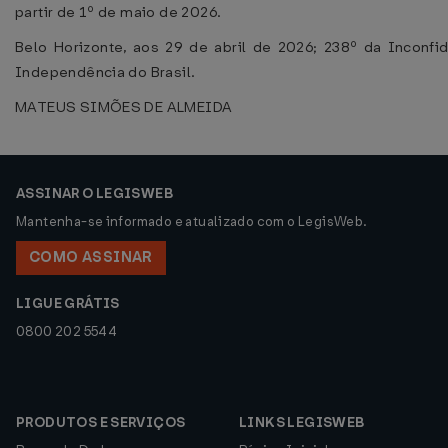
partir de 1º de maio de 2026.
Belo Horizonte, aos 29 de abril de 2026; 238º da Inconfi
Independência do Brasil.
MATEUS SIMÕES DE ALMEIDA
ASSINAR O LEGISWEB
Mantenha-se informado e atualizado com o LegisWeb.
COMO ASSINAR
LIGUE GRÁTIS
0800 202 5544
PRODUTOS E SERVIÇOS
LINKS LEGISWEB