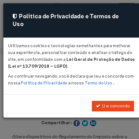
Política de Privacidade e Termos de
Uso
Acessar
Utilizamos cookies e tecnologias semelhantes para melhorar
sua experiência, personalizar conteúdo e analisar o tráfego do
site, em conformidade com a
Lei Geral de Proteção de Dados
Página Inicial
Legislações
Legislação Estadual - Pará
(Lei nº 13.709/2018 – LGPD)
.
Ao continuar navegando, você declara que leu e concorda com
Voltar
nossa
Política de Privacidade
e nosso
Termo de Uso
.
Decreto Nº 5338 DE 17/04/2026
Li e concordo
Publicado no DOE - PA em 22 abr 2026
Compartilhar:
Altera dispositivos do Regulamento do Imposto sobre a