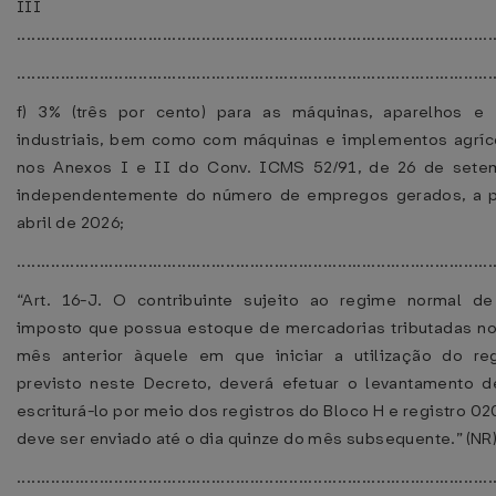
III 
..................................................................................................
..................................................................................................
f) 3% (três por cento) para as máquinas, aparelhos e
industriais, bem como com máquinas e implementos agríc
nos Anexos I e II do Conv. ICMS 52/91, de 26 de sete
independentemente do número de empregos gerados, a pa
abril de 2026;
................................................................................................
“Art. 16-J. O contribuinte sujeito ao regime normal d
imposto que possua estoque de mercadorias tributadas no
mês anterior àquele em que iniciar a utilização do re
previsto neste Decreto, deverá efetuar o levantamento 
escriturá-lo por meio dos registros do Bloco H e registro 0
deve ser enviado até o dia quinze do mês subsequente.” (NR
..................................................................................................