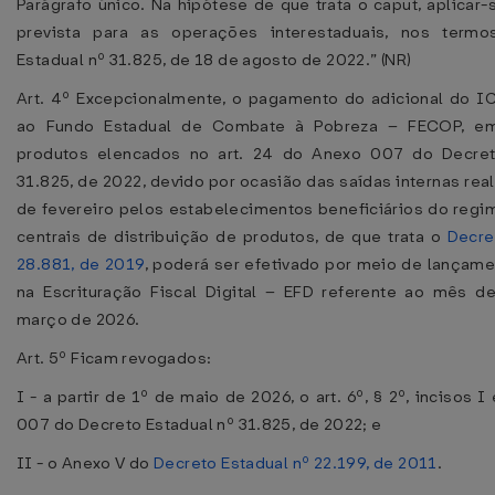
Parágrafo único. Na hipótese de que trata o caput, aplicar-
prevista para as operações interestaduais, nos term
Estadual nº 31.825, de 18 de agosto de 2022.” (NR)
Art. 4º Excepcionalmente, o pagamento do adicional do 
ao Fundo Estadual de Combate à Pobreza – FECOP, em
produtos elencados no art. 24 do Anexo 007 do Decret
31.825, de 2022, devido por ocasião das saídas internas rea
de fevereiro pelos estabelecimentos beneficiários do regi
centrais de distribuição de produtos, de que trata o
Decre
28.881, de 2019
, poderá ser efetivado por meio de lançame
na Escrituração Fiscal Digital – EFD referente ao mês 
março de 2026.
Art. 5º Ficam revogados:
I - a partir de 1º de maio de 2026, o art. 6º, § 2º, incisos I
007 do Decreto Estadual nº 31.825, de 2022; e
II - o Anexo V do
Decreto Estadual nº 22.199, de 2011
.