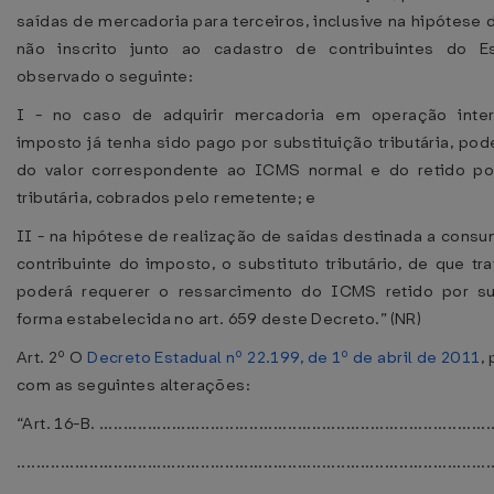
saídas de mercadoria para terceiros, inclusive na hipótese 
não inscrito junto ao cadastro de contribuintes do 
observado o seguinte:
I - no caso de adquirir mercadoria em operação inter
imposto já tenha sido pago por substituição tributária, pod
do valor correspondente ao ICMS normal e do retido por
tributária, cobrados pelo remetente; e
II - na hipótese de realização de saídas destinada a consum
contribuinte do imposto, o substituto tributário, de que tra
poderá requerer o ressarcimento do ICMS retido por sub
forma estabelecida no art. 659 deste Decreto.” (NR)
Art. 2º O
Decreto Estadual nº 22.199, de 1º de abril de 2011
,
com as seguintes alterações:
“Art. 16-B. ..................................................................................
..................................................................................................