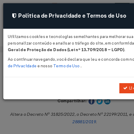
Política de Privacidade e Termos de Uso
Utilizamos cookies e tecnologias semelhantes para melhorar sua
Acessar
personalizar conteúdo e analisar o tráfego do site, em conformi
Geral de Proteção de Dados (Lei nº 13.709/2018 – LGPD)
.
Ao continuar navegando, você declara que leu e concorda com n
Página Inicial
Legislações
Legislação Estadual - Rio Grande 
de Privacidade
e nosso
Termo de Uso
.
Decreto Nº 35409 DE 27/03/2026
Li
Publicado no DOE - RN em 28 mar 2026
Compartilhar:
Altera o Decreto Nº 31825/2022, o Decreto Nº 22199/2011, e
28881/2019
.