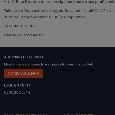
Art. 6º Este Decreto entra em vigor na data de sua publicaçã
Palácio de Despachos de Lagoa Nova, em Natal/RN, 27 de 
205º da Independência e 138º da República.
FÁTIMA BEZERRA
Carlos Eduardo Xavier
ASSINAR O LEGISWEB
Mantenha-se informado e atualizado com o LegisWeb.
COMO ASSINAR
LIGUE GRÁTIS
0800 202 5544