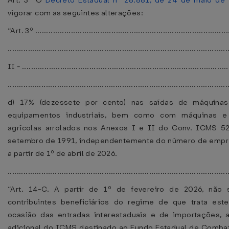
Art. 3º O
Decreto Estadual nº 28.881, de 24 de maio de
vigorar com as seguintes alterações:
“Art. 3º .......................................................................................
..................................................................................................
II - ............................................................................................
..................................................................................................
d) 17% (dezessete por cento) nas saídas de máquinas
equipamentos industriais, bem como com máquinas e
agrícolas arrolados nos Anexos I e II do Conv. ICMS 52
setembro de 1991, independentemente do número de empr
a partir de 1º de abril de 2026.
................................................................................................
“Art. 14-C. A partir de 1º de fevereiro de 2026, não 
contribuintes beneficiários do regime de que trata est
ocasião das entradas interestaduais e de importações, 
adicional do ICMS destinado ao Fundo Estadual de Comba