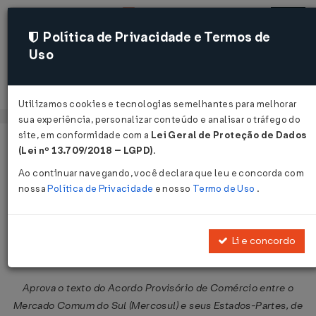
Política de Privacidade e Termos de
Uso
Acessar
Utilizamos cookies e tecnologias semelhantes para melhorar
sua experiência, personalizar conteúdo e analisar o tráfego do
site, em conformidade com a
Lei Geral de Proteção de Dados
Página Inicial
Legislações
Legislação Federal
Voltar
(Lei nº 13.709/2018 – LGPD)
.
Ao continuar navegando, você declara que leu e concorda com
Decreto Legislativo Nº 14 DE
nossa
Política de Privacidade
e nosso
Termo de Uso
.
17/03/2026
Publicado no DOU em 17 mar 2026
Li e concordo
Compartilhar:
Aprova o texto do Acordo Provisório de Comércio entre o
Mercado Comum do Sul (Mercosul) e seus Estados-Partes, de