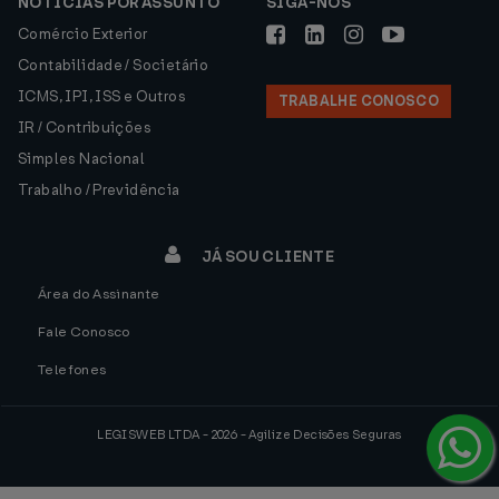
NOTÍCIAS POR ASSUNTO
SIGA-NOS
Comércio Exterior
Contabilidade / Societário
ICMS, IPI, ISS e Outros
TRABALHE CONOSCO
IR / Contribuições
Simples Nacional
Trabalho / Previdência
JÁ SOU CLIENTE
Área do Assinante
Fale Conosco
Telefones
LEGISWEB LTDA - 2026 - Agilize Decisões Seguras