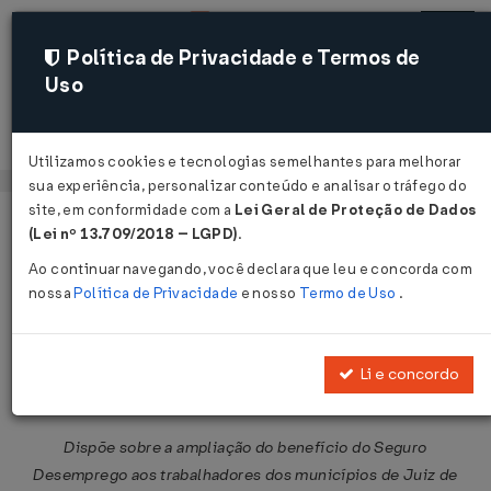
Política de Privacidade e Termos de
Uso
Acessar
Utilizamos cookies e tecnologias semelhantes para melhorar
sua experiência, personalizar conteúdo e analisar o tráfego do
site, em conformidade com a
Lei Geral de Proteção de Dados
Página Inicial
Legislações
Legislação Federal
Voltar
(Lei nº 13.709/2018 – LGPD)
.
Ao continuar navegando, você declara que leu e concorda com
Resolução CODEFAT/MTE Nº 1036
nossa
Política de Privacidade
e nosso
Termo de Uso
.
DE 03/03/2026
Publicado no DOU em 4 mar 2026
Li e concordo
Compartilhar:
Dispõe sobre a ampliação do benefício do Seguro
Desemprego aos trabalhadores dos municípios de Juiz de